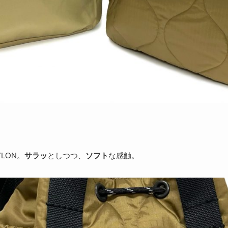
YLON。
サラッ
としつつ、
ソフト
な感触。