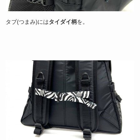
タブ(つまみ)には
タイダイ柄
を。