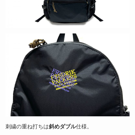
刺繍の重ね打ちは
斜めダブル
仕様。