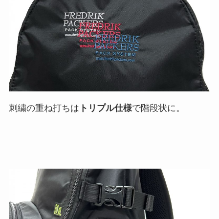
刺繍の重ね打ちは
トリプル仕様
で階段状に。