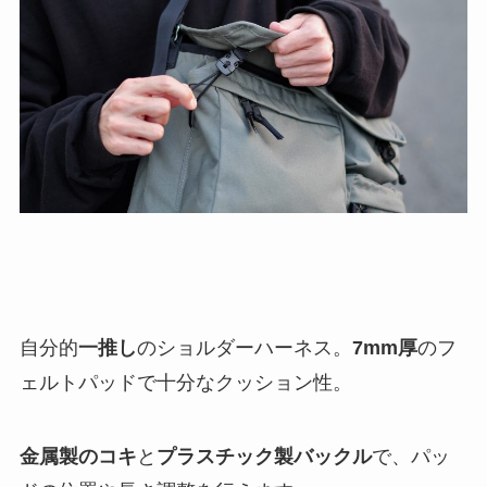
自分的
一推し
のショルダーハーネス。
7mm厚
のフ
ェルトパッドで十分なクッション性。
金属製のコキ
と
プラスチック製バックル
で、パッ