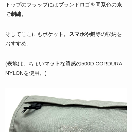
トップのフラップにはブランドロゴを同系色の糸
で
刺繍
。
そしてここにもポケット。
スマホや鍵
等の収納を
おすすめ。
(表地は、ちょい
マット
な質感の500D CORDURA
NYLONを使用。)