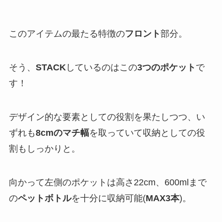
このアイテムの最たる特徴の
フロント
部分。
そう、
STACK
しているのはこの
3つのポケット
で
す！
デザイン的な要素としての役割を果たしつつ、い
ずれも
8cmのマチ幅
を取っていて収納としての役
割もしっかりと。
向かって左側のポケットは高さ22cm、600mlまで
の
ペットボトル
を十分に収納可能(
MAX3本
)。