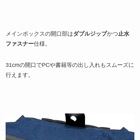
メインボックスの開口部は
ダブルジップ
かつ
止水
ファスナー
仕様。
31cmの開口でPCや書籍等の出し入れもスムーズに
行えます。