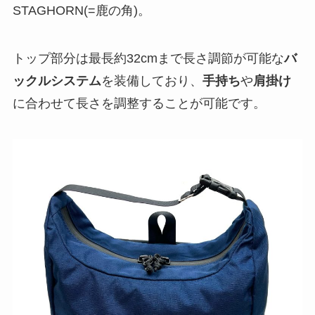
STAGHORN(=鹿の角)。
トップ部分は最長約32cmまで長さ調節が可能な
バ
ックルシステム
を装備しており、
手持ち
や
肩掛け
に合わせて長さを調整することが可能です。