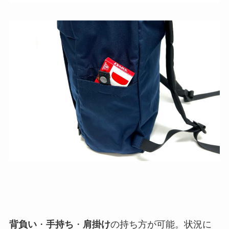
背負い
・
手持ち
・
肩掛け
の持ち方が可能。状況に