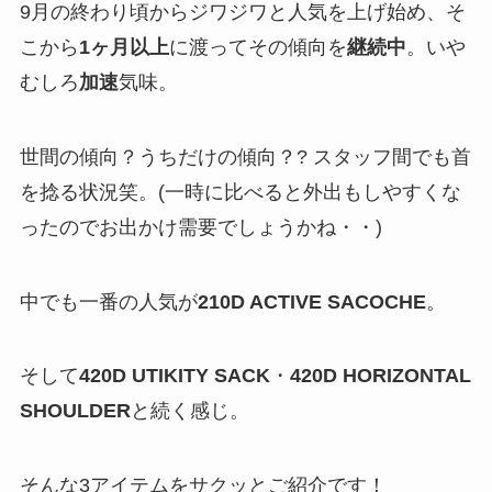
9月の終わり頃からジワジワと人気を上げ始め、そ
こから
1ヶ月以上
に渡ってその傾向を
継続中
。いや
むしろ
加速
気味。
世間の傾向？うちだけの傾向？? スタッフ間でも首
を捻る状況笑。(一時に比べると外出もしやすくな
ったのでお出かけ需要でしょうかね・・)
中でも一番の人気が
210D ACTIVE SACOCHE
。
そして
420D UTIKITY SACK
・
420D HORIZONTAL
SHOULDER
と続く感じ。
そんな3アイテムをサクッとご紹介です！