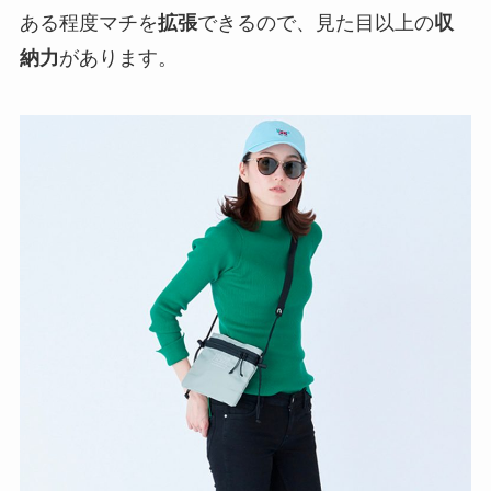
ある程度マチを
拡張
できるので、見た目以上の
収
納力
があります。