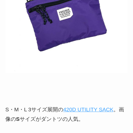
S・M・L 3サイズ展開の
420D UTILITY SACK
。画
像の
S
サイズがダントツの人気。