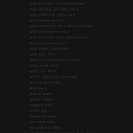
210D DAY PACK TIPI BLACK NAME
210D DOUBLE ZIP PACK PACK
210D EFFECTIVE SHOULDER
210D PINION POUCH
420D COMMUTE PACK GOLD FASTENER
420D DIVISION HIP PACK
420D EXPLORE PACK KIDS CUSTOM
420D HUT SHOULDER
420D SPRED SHOULDER
420D VELL TOTE
500D DAY PACK KIDS CUSTOM
500D HIKER PACK
1000D DAY PACK
ACTIVE SHOULDER LEOPARD
ARGYLE BACK PACK
BIKE PACK
BISCUIT PACK
BUCKET PACK
CAMPER TOTE
COIN CASE
COMMUTE PACK
DAY PACK KIDS
DIVISION HIP PACK