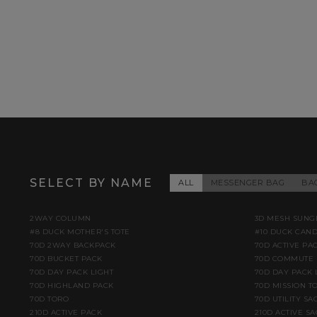
SELECT BY NAME
ALL
MESSENGER BAG
BA
2WAY COLUMN
3D MESH SUNG
#8 DUCK MOTHER'S TOTE
#10 DUCK CAN
70D 2WAY BACKPACK
70D ACTIVE PA
70D BUCKET PACK
70D COMMUTE 
70D DAY PACK LIGHT
70D DAY PACK 
70D HIGHLAND PACK
70D MISSION TO
70D TORO
70D UTILITY SA
210D ACTIVE PACK
210D ACTIVE S