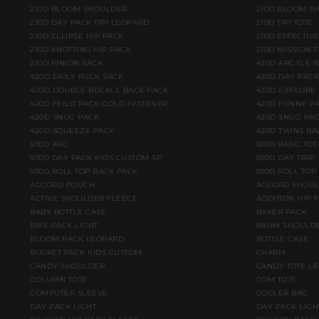
210D BLOOM SHOULDER
210D BLOOM S
210D DAY PACK TIPI LEOPARD
210D TIPI TOTE
210D ELLIPSE HIP PACK
210D EFFECTIV
210D KNOTTING HIP PACK
210D MISSION T
210D PINION SACK
420D ARGYLE 
420D DAILY RUCK SACK
420D DAY PACK
420D DOUBLE BUCKLE BACK PACK
420D EXPLORE
420D FEILD PACK GOLD FASTENER
420D FUNNY PA
420D SNUG PACK
420D SNUG PAC
420D SQUEEZE PACK
420D TWINS BA
500D ARC
500D BASIC TOT
500D DAY PACK KIDS CUSTOM SP
500D DAY TRIP
500D ROLL TOP BACK PACK
500D ROLL TOP
ACCORD POUCH
ACCORD SHOU
ACTIVE SHOULDER FLEECE
ADDITION HIP 
BABY BOTTLE CASE
BAKER PACK
BIKE PACK LIGHT
BAUM SHOULD
BLOOM PACK LEOPARD
BOTTLE CASE
BUCKET PACK KIDS CUSTOM
CHARM
CANDY SHOULDER
CANDY TOTE L
COLUMN TOTE
COM TOTE
COMPUTER SLEEVE
COOLER BAG
DAY PACK LIGHT
DAY PACK LIGH