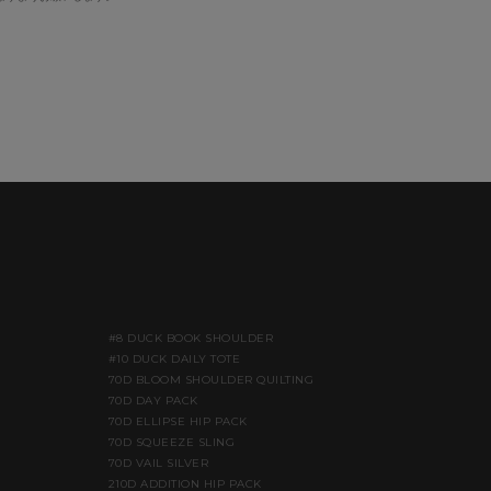
#8 DUCK BOOK SHOULDER
#10 DUCK DAILY TOTE
70D BLOOM SHOULDER QUILTING
70D DAY PACK
70D ELLIPSE HIP PACK
70D SQUEEZE SLING
70D VAIL SILVER
210D ADDITION HIP PACK