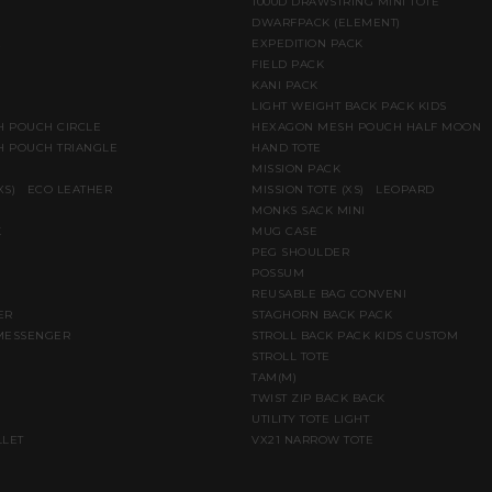
1000D DRAWSTRING MINI TOTE
DWARFPACK (ELEMENT)
E
EXPEDITION PACK
FIELD PACK
KANI PACK
LIGHT WEIGHT BACK PACK KIDS
 POUCH CIRCLE
HEXAGON MESH POUCH HALF MOON
 POUCH TRIANGLE
HAND TOTE
MISSION PACK
(XS) ECO LEATHER
MISSION TOTE (XS) LEOPARD
MONKS SACK MINI
K
MUG CASE
PEG SHOULDER
POSSUM
REUSABLE BAG CONVENI
ER
STAGHORN BACK PACK
MESSENGER
STROLL BACK PACK KIDS CUSTOM
STROLL TOTE
TAM(M)
TWIST ZIP BACK BACK
UTILITY TOTE LIGHT
LLET
VX21 NARROW TOTE