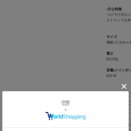
▪︎主な特徴
つり下げ式のシ
ストラップを外
サイズ
横幅 11.5cm x
重さ
約130g
容量(メインボ
約0.4ℓ
※製品詳細画像は
で、ご注意下さい