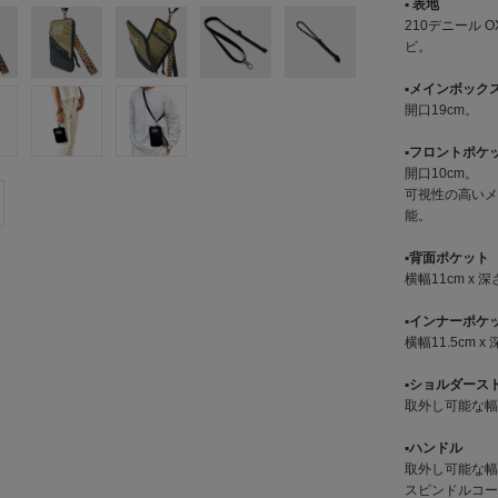
▪︎ 表地
210デニール OX
ビ。
▪︎メインボック
開口19cm。
▪︎フロントポケ
開口10cm。
可視性の高いメ
能。
▪︎背面ポケット
横幅11cm x 深
▪︎インナーポケ
横幅11.5cm x
▪︎ショルダース
取外し可能な幅
▪︎ハンドル
取外し可能な幅
スピンドルコー