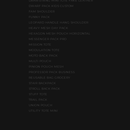
DRAWSTRING MINI TOTE FAKE LEATHER
DWARF PACK KIDS CUSTOM
FAM SHOULDER
FUNNY PACK
LEOPARD HANDLE HANG SHOULDER
HEAVY MESH DAY PACK
HEXAGON MESH POUCH HORIZONTAL
MESSENGER PACK PRO
MISSION TOTE
MODULATION TOTE
MOTO BACK PACK
MULTI POUCH
PINION POUCH MESH
PROFESSOR PACK BUSINESS
REUSABLE BAG GROCERY
STAIR BACKPACK
STROLL BACK PACK
STUFF TOTE
TRAIL PACK
UNION POUCH
UTILITY TOTE MINI