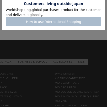
CK PACK
BUSINESS & SCHOOL
ACCESSORIES
KIDS
LASS CASE
3WAY DRAWER
DY SHOULDER
#10 DUCK CANDY TOTE
CK
70D BLOOM PACK
PACK
70D CROP PACK
LIGHT SILVER
70D DOUBLE BUCKLE BACK PACK
TE(XS) QUILTING
70D PINION SHOULDER QUILTING
CK
70D VAIL
ACOCHE
210D ACTIVE SHOULDER