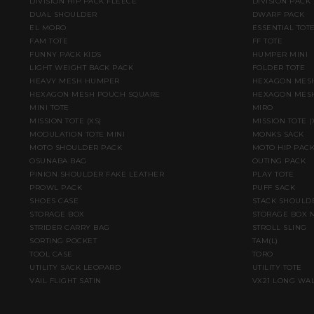
DIVISION HIP PACK FLEECE
DIVISION PACK
DUAL SHOULDER
DWARF PACK
EL MORO
ESSENTIAL TOT
FAM TOTE
FF TOTE
FUNNY PACK KIDS
HUMPER MINI
LIGHT WEIGHT BACK PACK
FOLDER TOTE
HEAVY MESH HUMPER
HEXAGON MESH
HEXAGON MESH POUCH SQUARE
HEXAGON MESH
MINI TOTE
MIRO
MISSION TOTE (XS)
MISSION TOTE 
MODULATION TOTE MINI
MONKS SACK
MOTO SHOULDER PACK
MOTO HIP PAC
OSUNABA BAG
OUTING PACK
PINION SHOULDER FAKE LEATHER
PLAY TOTE
PROWL PACK
PUFF SACK
SHOES CASE
STACK SHOULD
STORAGE BOX
STORAGE BOX 
STRIDER CARRY BAG
STROLL SLING
SORTING POCKET
TAM(L)
TOOL CASE
TORO
UTILITY SACK LEOPARD
UTILITY TOTE
VAIL FLIGHT SATIN
VX21 LONG WA