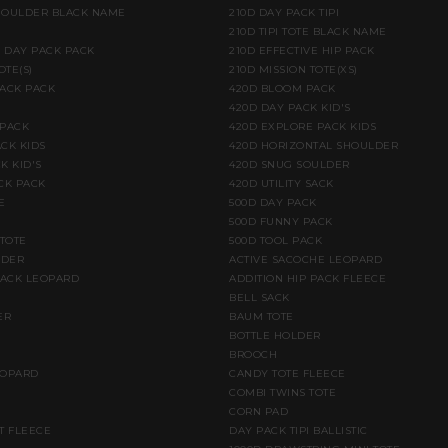
HOULDER BLACK NAME
210D DAY PACK TIPI
210D TIPI TOTE BLACK NAME
E DAY PACK PACK
210D EFFECTIVE HIP PACK
OTE(S)
210D MISSION TOTE(XS)
BACK PACK
420D BLOOM PACK
420D DAY PACK KID'S
 PACK
420D EXPLORE PACK KIDS
CK KIDS
420D HORIZONTAL SHOULDER
K KID'S
420D SNUG SOULDER
CK PACK
420D UTILITY SACK
E
500D DAY PACK
500D FUNNY PACK
 TOTE
500D TOOL PACK
LDER
ACTIVE SACOCHE LEOPARD
PACK LEOPARD
ADDITION HIP PACK FLEECE
BELL SACK
ER
BAUM TOTE
BOTTLE HOLDER
BROOCH
EOPARD
CANDY TOTE FLEECE
COMBI TWINS TOTE
CORN PAD
T FLEECE
DAY PACK TIPI BALLISTIC