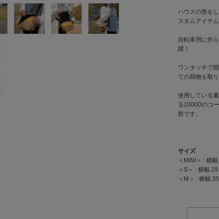
ハウスの形をした
スタムアイテム
自転車用に作ら
躍！
ワンタッチで開
ての荷物を取り
使用している素
る1000Dの
群です。
サイズ
＜MINI＞ : 横幅 
＜S＞ : 横幅 29.
＜M＞ : 横幅 35.