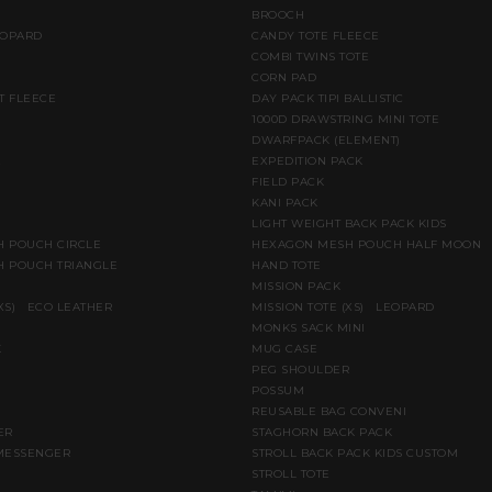
BROOCH
EOPARD
CANDY TOTE FLEECE
COMBI TWINS TOTE
CORN PAD
T FLEECE
DAY PACK TIPI BALLISTIC
1000D DRAWSTRING MINI TOTE
DWARFPACK (ELEMENT)
E
EXPEDITION PACK
FIELD PACK
KANI PACK
LIGHT WEIGHT BACK PACK KIDS
 POUCH CIRCLE
HEXAGON MESH POUCH HALF MOON
 POUCH TRIANGLE
HAND TOTE
MISSION PACK
(XS) ECO LEATHER
MISSION TOTE (XS) LEOPARD
MONKS SACK MINI
K
MUG CASE
PEG SHOULDER
POSSUM
REUSABLE BAG CONVENI
ER
STAGHORN BACK PACK
MESSENGER
STROLL BACK PACK KIDS CUSTOM
STROLL TOTE