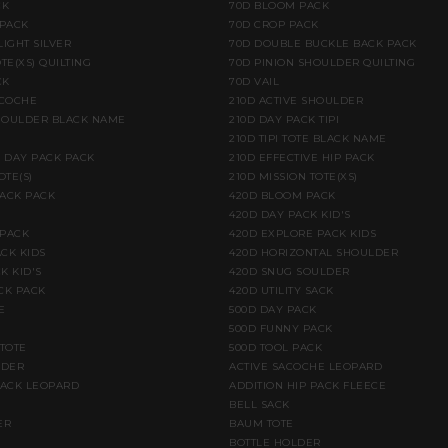
CK
70D BLOOM PACK
PACK
70D CROP PACK
LIGHT SILVER
70D DOUBLE BUCKLE BACK PACK
TE(XS) QUILTING
70D PINION SHOULDER QUILTING
CK
70D VAIL
ACOCHE
210D ACTIVE SHOULDER
HOULDER BLACK NAME
210D DAY PACK TIPI
210D TIPI TOTE BLACK NAME
E DAY PACK PACK
210D EFFECTIVE HIP PACK
OTE(S)
210D MISSION TOTE(XS)
BACK PACK
420D BLOOM PACK
420D DAY PACK KID'S
 PACK
420D EXPLORE PACK KIDS
CK KIDS
420D HORIZONTAL SHOULDER
K KID'S
420D SNUG SOULDER
CK PACK
420D UTILITY SACK
E
500D DAY PACK
500D FUNNY PACK
 TOTE
500D TOOL PACK
LDER
ACTIVE SACOCHE LEOPARD
PACK LEOPARD
ADDITION HIP PACK FLEECE
BELL SACK
ER
BAUM TOTE
BOTTLE HOLDER