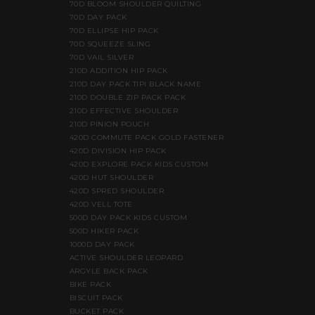
70D BLOOM SHOULDER QUILTING
70D DAY PACK
70D ELLIPSE HIP PACK
70D SQUEEZE SLING
70D VAIL SILVER
210D ADDITION HIP PACK
210D DAY PACK TIPI BLACK NAME
210D DOUBLE ZIP PACK PACK
210D EFFECTIVE SHOULDER
210D PINION POUCH
420D COMMUTE PACK GOLD FASTENER
420D DIVISION HIP PACK
420D EXPLORE PACK KIDS CUSTOM
420D HUT SHOULDER
420D SPRED SHOULDER
420D VELL TOTE
500D DAY PACK KIDS CUSTOM
500D HIKER PACK
1000D DAY PACK
ACTIVE SHOULDER LEOPARD
ARGYLE BACK PACK
BIKE PACK
BISCUIT PACK
BUCKET PACK