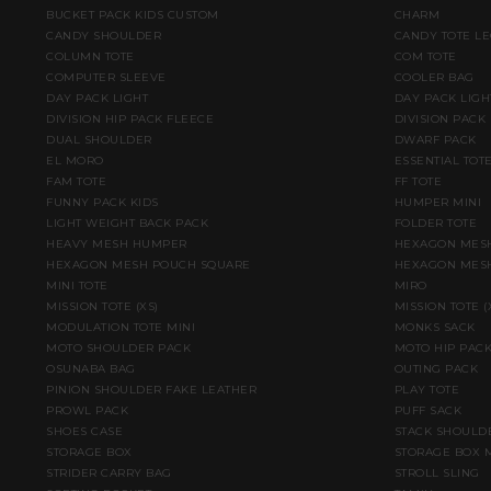
BUCKET PACK KIDS CUSTOM
CHARM
CANDY SHOULDER
CANDY TOTE L
COLUMN TOTE
COM TOTE
COMPUTER SLEEVE
COOLER BAG
DAY PACK LIGHT
DAY PACK LIGH
DIVISION HIP PACK FLEECE
DIVISION PACK
DUAL SHOULDER
DWARF PACK
EL MORO
ESSENTIAL TOT
FAM TOTE
FF TOTE
FUNNY PACK KIDS
HUMPER MINI
LIGHT WEIGHT BACK PACK
FOLDER TOTE
HEAVY MESH HUMPER
HEXAGON MESH
HEXAGON MESH POUCH SQUARE
HEXAGON MESH
MINI TOTE
MIRO
MISSION TOTE (XS)
MISSION TOTE 
MODULATION TOTE MINI
MONKS SACK
MOTO SHOULDER PACK
MOTO HIP PAC
OSUNABA BAG
OUTING PACK
PINION SHOULDER FAKE LEATHER
PLAY TOTE
PROWL PACK
PUFF SACK
SHOES CASE
STACK SHOULD
STORAGE BOX
STORAGE BOX 
STRIDER CARRY BAG
STROLL SLING