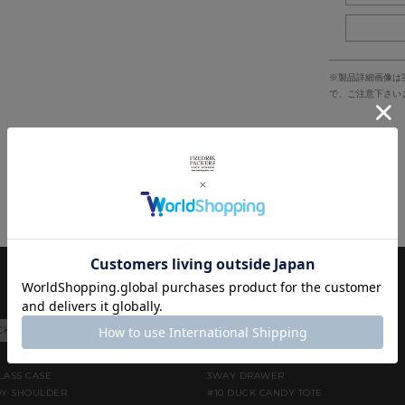
※製品詳細画像は
で、ご注意下さい
CK PACK
BUSINESS & SCHOOL
ACCESSORIES
KIDS
LASS CASE
3WAY DRAWER
DY SHOULDER
#10 DUCK CANDY TOTE