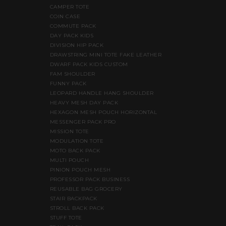
CAMPER TOTE
COIN CASE
COMMUTE PACK
DAY PACK KIDS
DIVISION HIP PACK
DRAWSTRING MINI TOTE FAKE LEATHER
DWARF PACK KIDS CUSTOM
FAM SHOULDER
FUNNY PACK
LEOPARD HANDLE HANG SHOULDER
HEAVY MESH DAY PACK
HEXAGON MESH POUCH HORIZONTAL
MESSENGER PACK PRO
MISSION TOTE
MODULATION TOTE
MOTO BACK PACK
MULTI POUCH
PINION POUCH MESH
PROFESSOR PACK BUSINESS
REUSABLE BAG GROCERY
STAIR BACKPACK
STROLL BACK PACK
STUFF TOTE