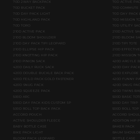
70D 2WAY BACKPACK
70D ACTIVE PA
70D BUCKET PACK
70D COMMUTE 
70D DAY PACK LIGHT
70D DAY PACK 
70D HIGHLAND PACK
70D MISSION TO
70D TORO
70D UTILITY SA
210D ACTIVE PACK
210D ACTIVE S
210D BLOOM SHOULDER
210D BLOOM S
210D DAY PACK TIPI LEOPARD
210D TIPI TOTE
210D ELLIPSE HIP PACK
210D EFFECTIV
210D KNOTTING HIP PACK
210D MISSION T
210D PINION SACK
420D ARGYLE 
420D DAILY RUCK SACK
420D DAY PACK
420D DOUBLE BUCKLE BACK PACK
420D EXPLORE
420D FEILD PACK GOLD FASTENER
420D FUNNY PA
420D SNUG PACK
420D SNUG PAC
420D SQUEEZE PACK
420D TWINS BA
500D ARC
500D BASIC TOT
500D DAY PACK KIDS CUSTOM SP
500D DAY TRIP
500D ROLL TOP BACK PACK
500D ROLL TOP
ACCORD POUCH
ACCORD SHOU
ACTIVE SHOULDER FLEECE
ADDITION HIP 
BABY BOTTLE CASE
BAKER PACK
BIKE PACK LIGHT
BAUM SHOULD
BLOOM PACK LEOPARD
BOTTLE CASE