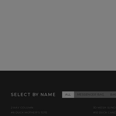
SELECT BY NAME
ALL
MESSENGER BAG
BA
2WAY COLUMN
3D MESH SUNG
#8 DUCK MOTHER'S TOTE
#10 DUCK CAN