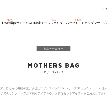
シ
すすめ
数量限定モデル
WEB限定モデル
ショルダーバッグ
トートバッグ
マザーズ
商品カテゴリー
MOTHERS BAG
マザーズバッグ
ズ。
育児用に機能を充実させたマザーズバッグTIPIシリーズ(リュック・トート)
親子でのリンクコーデが可能なアイテムや、お得なセットアイテムをご用意してます