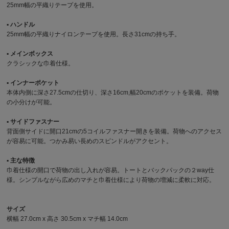
25mm幅の平織りテープを使用。
▪︎ ハンドル
25mm幅の平織りナイロンテープを使用。長さ31cmの持ち手。
▪︎ メインボックス
クラシックな巾着仕様。
▪︎ インナーポケット
本体内側に深さ27.5cmの仕切り、深さ16cm,幅20cmのポケットを装備。荷物
の小分けが可能。
▪︎ サイドファスナー
背面側サイドに開口21cmの5コイルファスナー開きを装備。荷物へのアクセス
が容易に可能。つかみ易い長めのスピンドルがアクセント。
▪︎ 主な特徴
巾着仕様の開口で荷物の出し入れが容易。トートとバックパックの２way仕
様。シンプルながら広めのマチと巾着仕様により荷物の増減に柔軟に対応。
サイズ
横幅 27.0cm x 高さ 30.5cm x マチ幅 14.0cm