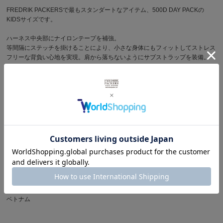
FREDRIK PACKERSで最もスタンダートなアイテム、500D DAY PACKの
KIDSサイズです。
ハーネス中央部にナイロンテープを補強。
等間隔にステッチを掛けることにより、小さな身体にもフィットしてストレス
フリーな背負い心地を実現。肩から落ちないようにサブストラップを装備。
小さなお子様達でも安心して使用できます。
お気に入りのおもちゃや、おやつ、さっと羽織るシェルなどを詰め込んでのお
出かけに最適なバックパックです。
▪︎ 表地
420デニールPACK CLOTH NYLONを使用。
サイズ
横幅 23.5cm x 高さ 35cm x マチ幅 10.5cm
( 年齢 4~6才 / 身長100~115cm )
原産国
ベトナム