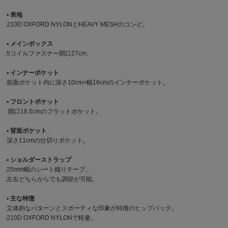
▪︎ 表地
210D OXFORD NYLONとHEAVY MESHのコンビ。
▪︎ メインボックス
5コイルファスナー開口27cm。
▪︎ インナーポケット
前面ポケット内に深さ10cm×幅16cmのインナーポケット。
▪︎ フロントポケット
開口18.5cmのフラットポケット。
▪︎ 背面ポケット
深さ11cmの仕切りポケット。
▪︎ ショルダーストラップ
25mm幅のシート織りテープ。
左右どちらからでも調節が可能。
▪︎ 主な特徴
立体的なパターンとスポーティな印象が特徴のヒップパック。
210D OXFORD NYLONで軽量。