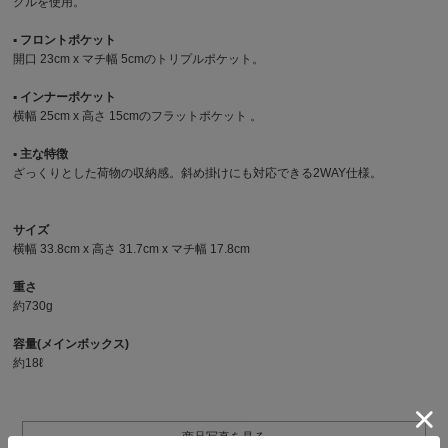
クルを使用。
▪︎ フロントポケット
開口 23cm x マチ幅 5cmのトリプルポケット。
▪︎ インナーポケット
横幅 25cm x 高さ 15cmのフラットポケット 。
▪︎ 主な特徴
ざっくりとした荷物の収納感。斜め掛けにも対応できる2WAY仕様。
サイズ
横幅 33.8cm x 高さ 31.7cm x マチ幅 17.8cm
重さ
約730g
容量(メインボックス)
約18ℓ
商品写真を見る