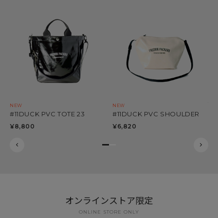
TA
#11DUCK PVC TOTE 23
#11DUCK PVC SHOULDER
¥1
¥8,800
¥6,820
オンラインストア限定
ONLINE STORE ONLY