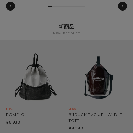
新商品
NEW PRODUCT
POMELO
#11DUCK PVC UP HANDLE
#1
TOTE
¥6,930
¥7
¥8,580