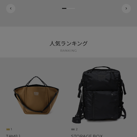
人気ランキング
RANKING
1
2
TAM(L)
STORAGE BOX
21