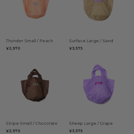
Thunder Small / Peach
Surface Large / Sand
Sh
¥2,970
¥3,575
¥2
Stripe Small / Chocolate
Sheep Large / Grape
Fr
¥2,970
¥3,575
¥2