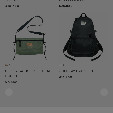
PA
¥10,780
¥25,850
¥1
3
4
UTILITY SACK LIMITED SAGE
210D DAY PACK TIPI
GREEN
QU
¥14,850
¥6,980
¥1