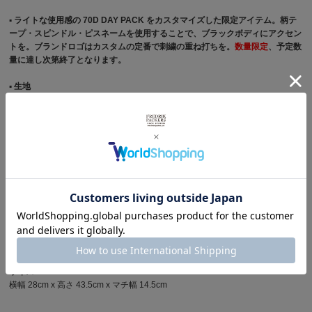
▪︎ ライトな使用感の 70D DAY PACK をカスタマイズした限定アイテム。柄テ
ープ・スピンドル・ピスネームを使用することで、ブラックボディにアクセン
トを。ブランドロゴはカスタムの定番で刺繍の重ね打ちを。
数量限定
、予定数
量に達し次第終了となります。
▪︎ 生地
70D RIPSTOP NYLONを表裏で二重に使用。
▪︎ メインボックス
78cmの開口部、8コイルファスナー仕様でスムーズな開閉。
▪︎ ショルダーハーネス
50mm幅のシートベルト織りテープに5mm厚のフェルトパット。金属コキでク
ラシカルな印象。
▪︎ フロントポケット
29cmの開口、8コイルファスナー仕様。
サイズ
横幅 28cm x 高さ 43.5cm x マチ幅 14.5cm