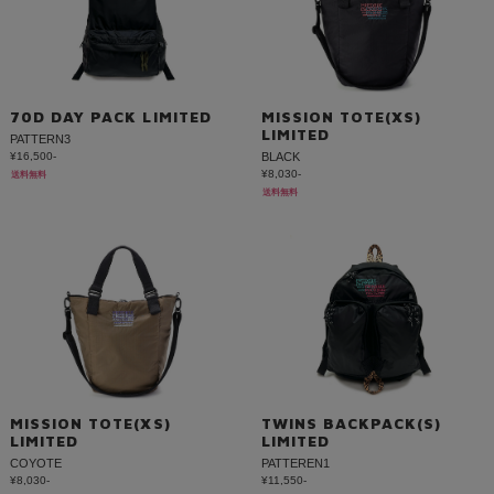
70D DAY PACK LIMITED
MISSION TOTE(XS)
LIMITED
PATTERN3
¥16,500-
BLACK
¥8,030-
送料無料
送料無料
MISSION TOTE(XS)
TWINS BACKPACK(S)
LIMITED
LIMITED
COYOTE
PATTEREN1
¥8,030-
¥11,550-