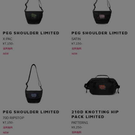
PEG SHOULDER LIMITED
PEG SHOULDER LIMITED
X-PAC
SATIN
¥7,150-
¥7,150-
送料無料
送料無料
NEW
NEW
PEG SHOULDER LIMITED
210D KNOTTING HIP
PACK LIMITED
70D RIPSTOP
¥7,150-
PATTERN1
¥8,250-
送料無料
送料無料
NEW