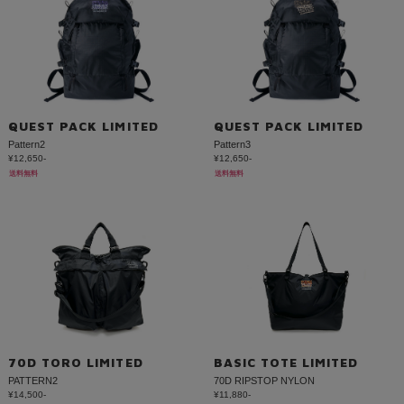
QUEST PACK LIMITED
QUEST PACK LIMITED
Pattern2
Pattern3
¥12,650-
¥12,650-
送料無料
送料無料
70D TORO LIMITED
BASIC TOTE LIMITED
PATTERN2
70D RIPSTOP NYLON
¥14,500-
¥11,880-