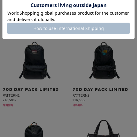
UTILITY SACK LIMITED
UTILITY SACK LIMITED
GRAY
SAGE GREEN
¥6,980-
¥6,980-
送料無料
送料無料
70D DAY PACK LIMITED
70D DAY PACK LIMITED
PATTERN1
PATTERN2
¥16,500-
¥16,500-
送料無料
送料無料