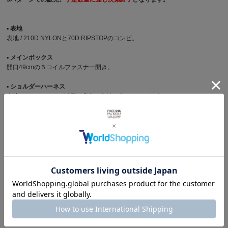
▪︎ 表地
表地 / 210D NYLONと70D RIPSTOPのコンビ。
▪︎ メインボックス
開口49cmの５コイルファスナー開き。
▪︎ ショルダーハーネス
裏地に3Dメッシュを採用。背負い心地が良く、軽い仕上がり。
▪︎ フロント上部ポケット
開口27cm、3cmマチの5コイルファスナー開き。
▪︎ フロント上部ポケット
開口19cmの5コイルファスナー開き。左右からアクセス可能。
▪︎ インナーポケット
背面側に幅25.5cm × 深さ28.5cmの仕切りポケットを装備。
サイズ
横幅 28.5cm × 高さ 41cm × マチ幅 12cm