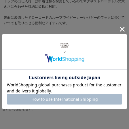
トップの出し入れ口は巾着仕様を採用しているのでマグやストローボトルの大
きさに合わせた収納に柔軟に対応。
裏面に装備したドローコードのループでベビーカーやバギーのフックに掛けて
いつでも取り出せる便利なアイテムです。
サイズ
横幅 17.0cm x 高さ 18.0cm
商品写真を見る
その他キッズ アクセサリーを見る
※製品詳細画像は実際の商品とは違う画像を使用している場合もございますので、ご注意下さい
ますようお願いします。