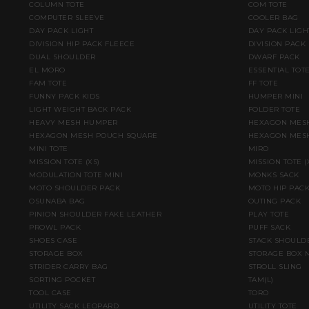
COLUMN TOTE
COM TOTE
COMPUTER SLEEVE
COOLER BAG
DAY PACK LIGHT
DAY PACK LIGH
DIVISION HIP PACK FLEECE
DIVISION PACK
DUAL SHOULDER
DWARF PACK
EL MORO
ESSENTIAL TOT
FAM TOTE
FF TOTE
FUNNY PACK KIDS
HUMPER MINI
LIGHT WEIGHT BACK PACK
FOLDER TOTE
HEAVY MESH HUMPER
HEXAGON MESH
HEXAGON MESH POUCH SQUARE
HEXAGON MESH
MINI TOTE
MIRO
MISSION TOTE (XS)
MISSION TOTE 
MODULATION TOTE MINI
MONKS SACK
MOTO SHOULDER PACK
MOTO HIP PAC
OSUNABA BAG
OUTING PACK
PINION SHOULDER FAKE LEATHER
PLAY TOTE
PROWL PACK
PUFF SACK
SHOES CASE
STACK SHOULD
STORAGE BOX
STORAGE BOX 
STRIDER CARRY BAG
STROLL SLING
SORTING POCKET
TAM(L)
TOOL CASE
TORO
UTILITY SACK LEOPARD
UTILITY TOTE