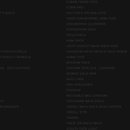
COMBI TWINS TOTE
CORN PAD
T FLEECE
DAY PACK TIPI BALLISTIC
1000D DRAWSTRING MINI TOTE
DWARFPACK (ELEMENT)
E
EXPEDITION PACK
FIELD PACK
KANI PACK
LIGHT WEIGHT BACK PACK KIDS
 POUCH CIRCLE
HEXAGON MESH POUCH HALF MOON
 POUCH TRIANGLE
HAND TOTE
MISSION PACK
(XS) ECO LEATHER
MISSION TOTE (XS) LEOPARD
MONKS SACK MINI
K
MUG CASE
PEG SHOULDER
POSSUM
REUSABLE BAG CONVENI
ER
STAGHORN BACK PACK
MESSENGER
STROLL BACK PACK KIDS CUSTOM
STROLL TOTE
TAM(M)
TWIST ZIP BACK BACK
UTILITY TOTE LIGHT