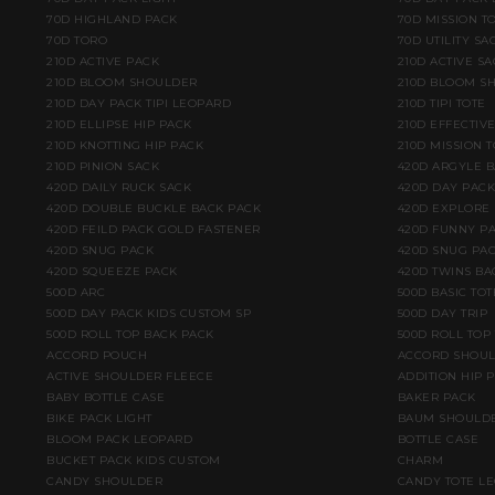
70D HIGHLAND PACK
70D MISSION TO
70D TORO
70D UTILITY SA
210D ACTIVE PACK
210D ACTIVE S
210D BLOOM SHOULDER
210D BLOOM S
210D DAY PACK TIPI LEOPARD
210D TIPI TOTE
210D ELLIPSE HIP PACK
210D EFFECTIV
210D KNOTTING HIP PACK
210D MISSION T
210D PINION SACK
420D ARGYLE 
420D DAILY RUCK SACK
420D DAY PACK
420D DOUBLE BUCKLE BACK PACK
420D EXPLORE
420D FEILD PACK GOLD FASTENER
420D FUNNY PA
420D SNUG PACK
420D SNUG PAC
420D SQUEEZE PACK
420D TWINS BA
500D ARC
500D BASIC TOT
500D DAY PACK KIDS CUSTOM SP
500D DAY TRIP
500D ROLL TOP BACK PACK
500D ROLL TOP
ACCORD POUCH
ACCORD SHOU
ACTIVE SHOULDER FLEECE
ADDITION HIP 
BABY BOTTLE CASE
BAKER PACK
BIKE PACK LIGHT
BAUM SHOULD
BLOOM PACK LEOPARD
BOTTLE CASE
BUCKET PACK KIDS CUSTOM
CHARM
CANDY SHOULDER
CANDY TOTE L