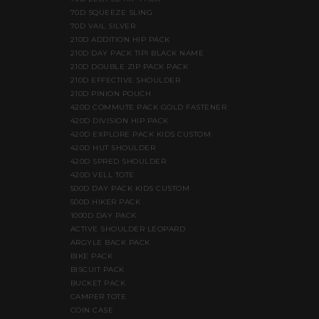
70D SQUEEZE SLING
70D VAIL SILVER
210D ADDITION HIP PACK
210D DAY PACK TIPI BLACK NAME
210D DOUBLE ZIP PACK PACK
210D EFFECTIVE SHOULDER
210D PINION POUCH
420D COMMUTE PACK GOLD FASTENER
420D DIVISION HIP PACK
420D EXPLORE PACK KIDS CUSTOM
420D HUT SHOULDER
420D SPRED SHOULDER
420D VELL TOTE
500D DAY PACK KIDS CUSTOM
500D HIKER PACK
1000D DAY PACK
ACTIVE SHOULDER LEOPARD
ARGYLE BACK PACK
BIKE PACK
BISCUIT PACK
BUCKET PACK
CAMPER TOTE
COIN CASE