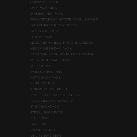
COMMUTE PACK
DAY PACK KIDS
DIVISION HIP PACK
DRAWSTRING MINI TOTE FAKE LEATHER
DWARF PACK KIDS CUSTOM
FAM SHOULDER
FUNNY PACK
LEOPARD HANDLE HANG SHOULDER
HEAVY MESH DAY PACK
HEXAGON MESH POUCH HORIZONTAL
MESSENGER PACK PRO
MISSION TOTE
MODULATION TOTE
MOTO BACK PACK
MULTI POUCH
PINION POUCH MESH
PROFESSOR PACK BUSINESS
REUSABLE BAG GROCERY
STAIR BACKPACK
STROLL BACK PACK
STUFF TOTE
TRAIL PACK
UNION POUCH
UTILITY TOTE MINI