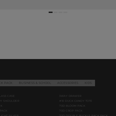
CK PACK
BUSINESS & SCHOOL
ACCESSORIES
KIDS
LASS CASE
3WAY DRAWER
DY SHOULDER
#10 DUCK CANDY TOTE
CK
70D BLOOM PACK
PACK
70D CROP PACK
LIGHT SILVER
70D DOUBLE BUCKLE BACK PACK