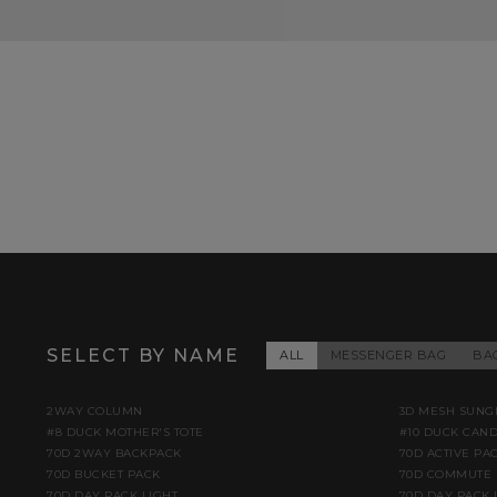
SELECT BY NAME
ALL
MESSENGER BAG
BA
2WAY COLUMN
3D MESH SUNG
#8 DUCK MOTHER'S TOTE
#10 DUCK CAN
70D 2WAY BACKPACK
70D ACTIVE PA
70D BUCKET PACK
70D COMMUTE 
70D DAY PACK LIGHT
70D DAY PACK 