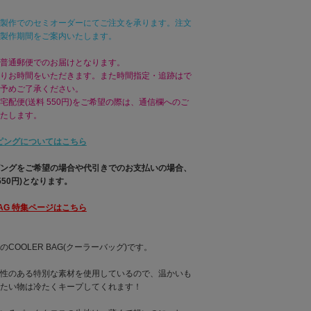
製作でのセミオーダーにてご注文を承ります。注文
製作期間をご案内いたします。
普通郵便でのお届けとなります。
りお時間をいただきます。また時間指定・追跡はで
予めご了承ください。
宅配便(送料 550円)をご希望の際は、通信欄へのご
たします。
ピングについてはこちら
ングをご希望の場合や代引きでのお支払いの場合、
550円)となります。
BAG 特集ページはこちら
COOLER BAG(クーラーバッグ)です。
性のある特別な素材を使用しているので、温かいも
たい物は冷たくキープしてくれます！