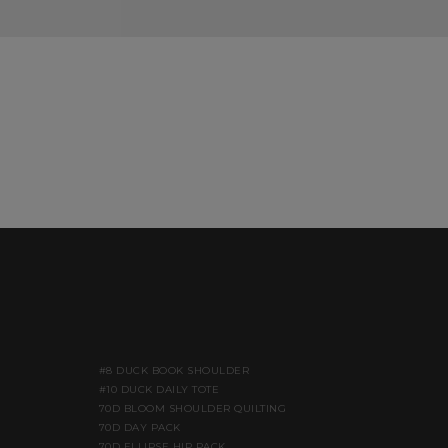
#8 DUCK BOOK SHOULDER
#10 DUCK DAILY TOTE
70D BLOOM SHOULDER QUILTING
70D DAY PACK
70D ELLIPSE HIP PACK