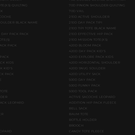
TE(XS) QUILTING
70D PINION SHOULDER QUILTING
CK
70D VAIL
ACOCHE
210D ACTIVE SHOULDER
HOULDER BLACK NAME
210D DAY PACK TIPI
210D TIPI TOTE BLACK NAME
E DAY PACK PACK
210D EFFECTIVE HIP PACK
OTE(S)
210D MISSION TOTE(XS)
BACK PACK
420D BLOOM PACK
420D DAY PACK KID'S
 PACK
420D EXPLORE PACK KIDS
CK KIDS
420D HORIZONTAL SHOULDER
K KID'S
420D SNUG SOULDER
CK PACK
420D UTILITY SACK
E
500D DAY PACK
500D FUNNY PACK
 TOTE
500D TOOL PACK
LDER
ACTIVE SACOCHE LEOPARD
PACK LEOPARD
ADDITION HIP PACK FLEECE
BELL SACK
ER
BAUM TOTE
BOTTLE HOLDER
BROOCH
EOPARD
CANDY TOTE FLEECE