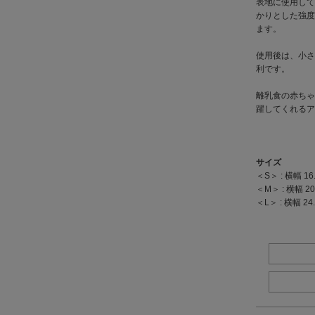
表地に使用して
かりとした強度
ます。
使用後は、小さ
利です。
離乳食の赤ちゃ
躍してくれるア
サイズ
＜S＞ : 横幅 16.
＜M＞ : 横幅 20.
＜L＞ : 横幅 24.