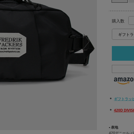
購入数
＊
ギフトラッ
＊
420D DIV
▪︎ 表地
420デニール