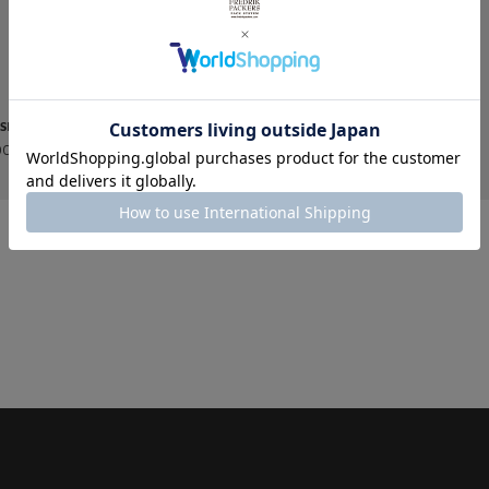
SION HIP PACK Jr.BALLISTIC
210D ACTIVE PACK
000
¥4,200