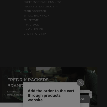
PROFESSOR PACK BUSINESS
REUSABLE BAG GROCERY
STAIR BACKPACK
STROLL BACK PACK
STUFF TOTE
TRAIL PACK
UNION POUCH
UTILITY TOTE MINI