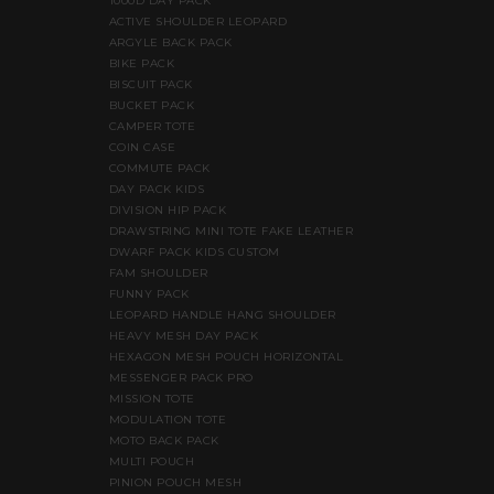
1000D DAY PACK
ACTIVE SHOULDER LEOPARD
ARGYLE BACK PACK
BIKE PACK
BISCUIT PACK
BUCKET PACK
CAMPER TOTE
COIN CASE
COMMUTE PACK
DAY PACK KIDS
DIVISION HIP PACK
DRAWSTRING MINI TOTE FAKE LEATHER
DWARF PACK KIDS CUSTOM
FAM SHOULDER
FUNNY PACK
LEOPARD HANDLE HANG SHOULDER
HEAVY MESH DAY PACK
HEXAGON MESH POUCH HORIZONTAL
MESSENGER PACK PRO
MISSION TOTE
MODULATION TOTE
MOTO BACK PACK
MULTI POUCH
PINION POUCH MESH