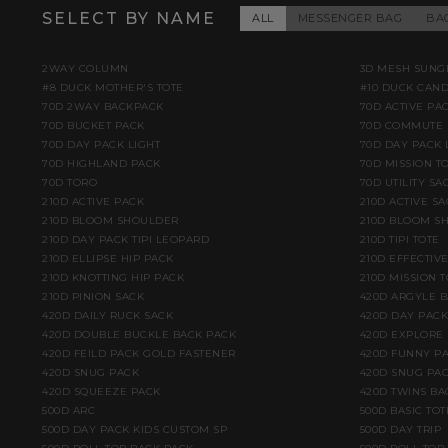
SELECT BY NAME
ALL
MESSENGER BAG
BA
2WAY COLUMN
3D MESH SUNG
#8 DUCK MOTHER'S TOTE
#10 DUCK CAN
70D 2WAY BACKPACK
70D ACTIVE PA
70D BUCKET PACK
70D COMMUTE 
70D DAY PACK LIGHT
70D DAY PACK 
70D HIGHLAND PACK
70D MISSION TO
70D TORO
70D UTILITY SA
210D ACTIVE PACK
210D ACTIVE S
210D BLOOM SHOULDER
210D BLOOM S
210D DAY PACK TIPI LEOPARD
210D TIPI TOTE
210D ELLIPSE HIP PACK
210D EFFECTIV
210D KNOTTING HIP PACK
210D MISSION T
210D PINION SACK
420D ARGYLE 
420D DAILY RUCK SACK
420D DAY PACK
420D DOUBLE BUCKLE BACK PACK
420D EXPLORE
420D FEILD PACK GOLD FASTENER
420D FUNNY PA
420D SNUG PACK
420D SNUG PAC
420D SQUEEZE PACK
420D TWINS BA
500D ARC
500D BASIC TOT
500D DAY PACK KIDS CUSTOM SP
500D DAY TRIP