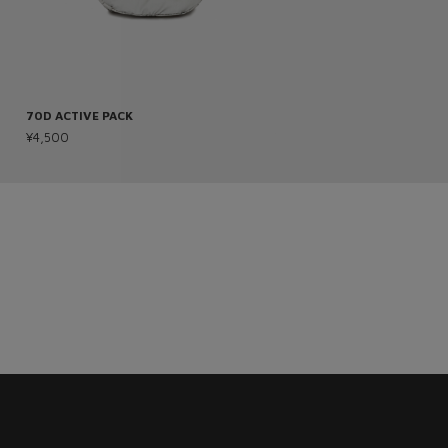
70D ACTIVE PACK
210D ADDITION HIP PACK
¥4,500
¥5,500