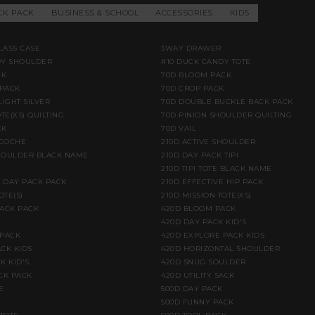
CK PACK
BUSINESS & SCHOOL
ACCESSORIES
KIDS
LASS CASE
3WAY DRAWER
DY SHOULDER
#10 DUCK CANDY TOTE
CK
70D BLOOM PACK
PACK
70D CROP PACK
LIGHT SILVER
70D DOUBLE BUCKLE BACK PACK
TE(XS) QUILTING
70D PINION SHOULDER QUILTING
CK
70D VAIL
ACOCHE
210D ACTIVE SHOULDER
HOULDER BLACK NAME
210D DAY PACK TIPI
210D TIPI TOTE BLACK NAME
E DAY PACK PACK
210D EFFECTIVE HIP PACK
OTE(S)
210D MISSION TOTE(XS)
BACK PACK
420D BLOOM PACK
420D DAY PACK KID'S
 PACK
420D EXPLORE PACK KIDS
CK KIDS
420D HORIZONTAL SHOULDER
K KID'S
420D SNUG SOULDER
CK PACK
420D UTILITY SACK
E
500D DAY PACK
500D FUNNY PACK