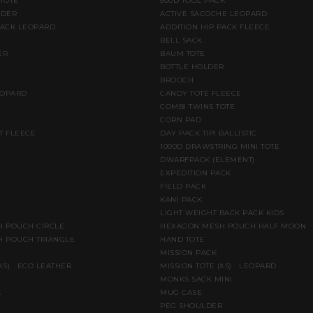
 TOTE
500D TOOL PACK
LDER
ACTIVE SACOCHE LEOPARD
PACK LEOPARD
ADDITION HIP PACK FLEECE
BELL SACK
ER
BAUM TOTE
BOTTLE HOLDER
BROOCH
EOPARD
CANDY TOTE FLEECE
COMBI TWINS TOTE
CORN PAD
T FLEECE
DAY PACK TIPI BALLISTIC
1000D DRAWSTRING MINI TOTE
DWARFPACK (ELEMENT)
E
EXPEDITION PACK
FIELD PACK
KANI PACK
LIGHT WEIGHT BACK PACK KIDS
 POUCH CIRCLE
HEXAGON MESH POUCH HALF MOON
 POUCH TRIANGLE
HAND TOTE
MISSION PACK
(XS) ECO LEATHER
MISSION TOTE (XS) LEOPARD
MONKS SACK MINI
K
MUG CASE
PEG SHOULDER