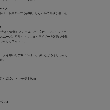
ハーネス
ートベルト織テープを採用。しなやかで軽快な使い心
ス
cmで大きな荷物もスムーズな出し入れ。10コイルファ
スムーズ。両サイドにスタビライザーを装備で少量
っかりとフィット。
ックを用いたデザインは、小さいながらもしっかり
保。
高さ 13.0cm x マチ幅 8.0cm
ックス)