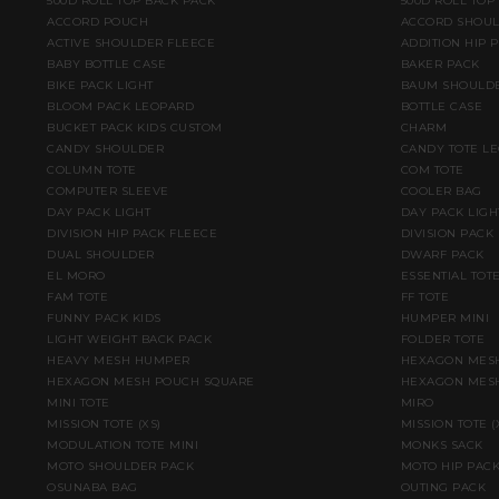
500D ROLL TOP BACK PACK
500D ROLL TOP
ACCORD POUCH
ACCORD SHOU
ACTIVE SHOULDER FLEECE
ADDITION HIP 
BABY BOTTLE CASE
BAKER PACK
BIKE PACK LIGHT
BAUM SHOULD
BLOOM PACK LEOPARD
BOTTLE CASE
BUCKET PACK KIDS CUSTOM
CHARM
CANDY SHOULDER
CANDY TOTE L
COLUMN TOTE
COM TOTE
COMPUTER SLEEVE
COOLER BAG
DAY PACK LIGHT
DAY PACK LIGH
DIVISION HIP PACK FLEECE
DIVISION PACK
DUAL SHOULDER
DWARF PACK
EL MORO
ESSENTIAL TOT
FAM TOTE
FF TOTE
FUNNY PACK KIDS
HUMPER MINI
LIGHT WEIGHT BACK PACK
FOLDER TOTE
HEAVY MESH HUMPER
HEXAGON MESH
HEXAGON MESH POUCH SQUARE
HEXAGON MESH
MINI TOTE
MIRO
MISSION TOTE (XS)
MISSION TOTE 
MODULATION TOTE MINI
MONKS SACK
MOTO SHOULDER PACK
MOTO HIP PAC
OSUNABA BAG
OUTING PACK