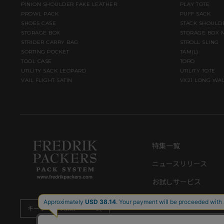
PINION SHOULDER FAKE LEATHER
PLAY TOTE
PROWL PACK
PUFF SACK
SHOES CASE
STACK SHOULD
STORAGE BOX
STORAGE BOX 
STRIDER CARRY BAG
STROLL SLING
SORTING POCKET
TAM(L)
TOOL CASE
TORO
UTILITY SACK LEOPARD
UTILITY TOTE
VAIL FLIGHT SATIN
VX21 LONG WA
特集一覧
ニュースリリース
お試しサービス
ショッピングガイド