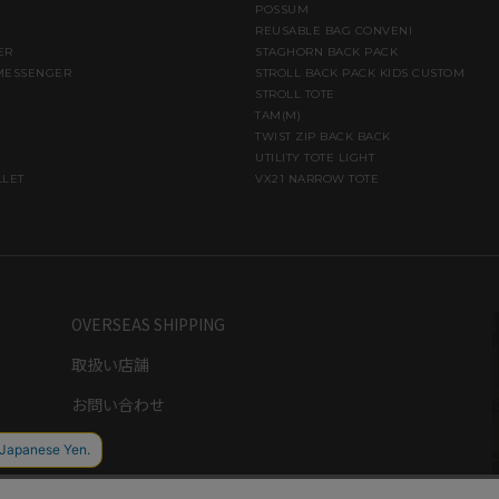
POSSUM
REUSABLE BAG CONVENI
ER
STAGHORN BACK PACK
MESSENGER
STROLL BACK PACK KIDS CUSTOM
STROLL TOTE
TAM(M)
TWIST ZIP BACK BACK
UTILITY TOTE LIGHT
LLET
VX21 NARROW TOTE
OVERSEAS SHIPPING
取扱い店舗
お問い合わせ