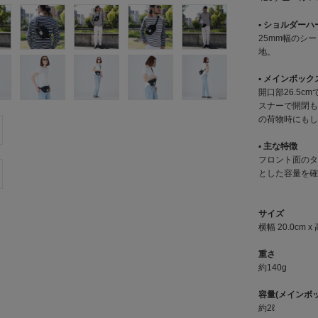
▪︎ ショルダー
25mm幅のシ
地。
▪︎ メインボック
開口部26.5
スナーで開閉も
の荷物時にもし
▪︎ 主な特徴
フロント面のタ
とした容量を確
サイズ
横幅 20.0cm x 
重さ
約140g
容量(メインボ
約2ℓ