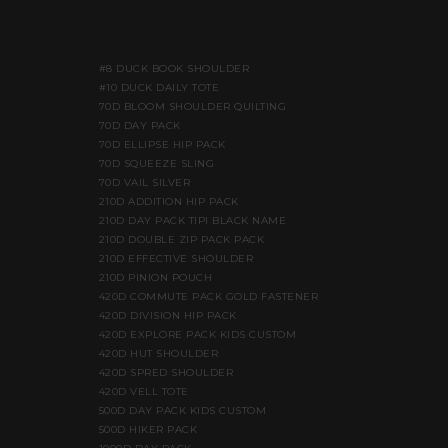
#8 DUCK BOOK SHOULDER
#10 DUCK DAILY TOTE
70D BLOOM SHOULDER QUILTING
70D DAY PACK
70D ELLIPSE HIP PACK
70D SQUEEZE SLING
70D VAIL SILVER
210D ADDITION HIP PACK
210D DAY PACK TIPI BLACK NAME
210D DOUBLE ZIP PACK PACK
210D EFFECTIVE SHOULDER
210D PINION POUCH
420D COMMUTE PACK GOLD FASTENER
420D DIVISION HIP PACK
420D EXPLORE PACK KIDS CUSTOM
420D HUT SHOULDER
420D SPRED SHOULDER
420D VELL TOTE
500D DAY PACK KIDS CUSTOM
500D HIKER PACK