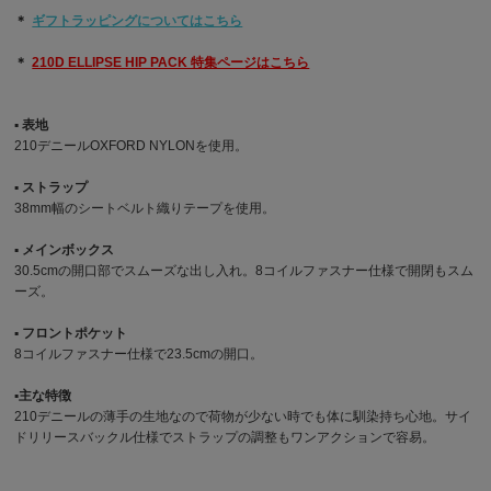
＊
ギフトラッピングについてはこちら
＊
210D ELLIPSE HIP PACK 特集ページはこちら
▪︎ 表地
210デニールOXFORD NYLONを使用。
▪︎ ストラップ
38mm幅のシートベルト織りテープを使用。
▪︎ メインボックス
30.5cmの開口部でスムーズな出し入れ。8コイルファスナー仕様で開閉もスム
ーズ。
▪︎ フロントポケット
8コイルファスナー仕様で23.5cmの開口。
▪︎主な特徴
210デニールの薄手の生地なので荷物が少ない時でも体に馴染持ち心地。サイ
ドリリースバックル仕様でストラップの調整もワンアクションで容易。