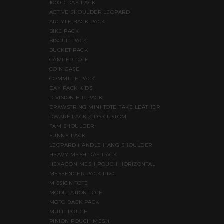
1000D DAY PACK
ACTIVE SHOULDER LEOPARD
ARGYLE BACK PACK
BIKE PACK
BISCUIT PACK
BUCKET PACK
CAMPER TOTE
COIN CASE
COMMUTE PACK
DAY PACK KIDS
DIVISION HIP PACK
DRAWSTRING MINI TOTE FAKE LEATHER
DWARF PACK KIDS CUSTOM
FAM SHOULDER
FUNNY PACK
LEOPARD HANDLE HANG SHOULDER
HEAVY MESH DAY PACK
HEXAGON MESH POUCH HORIZONTAL
MESSENGER PACK PRO
MISSION TOTE
MODULATION TOTE
MOTO BACK PACK
MULTI POUCH
PINION POUCH MESH