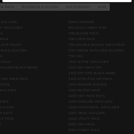
CK PACK
BUSINESS & SCHOOL
ACCESSORIES
KIDS
LASS CASE
3WAY DRAWER
DY SHOULDER
#10 DUCK CANDY TOTE
CK
70D BLOOM PACK
PACK
70D CROP PACK
LIGHT SILVER
70D DOUBLE BUCKLE BACK PACK
TE(XS) QUILTING
70D PINION SHOULDER QUILTING
CK
70D VAIL
ACOCHE
210D ACTIVE SHOULDER
HOULDER BLACK NAME
210D DAY PACK TIPI
210D TIPI TOTE BLACK NAME
E DAY PACK PACK
210D EFFECTIVE HIP PACK
OTE(S)
210D MISSION TOTE(XS)
BACK PACK
420D BLOOM PACK
420D DAY PACK KID'S
 PACK
420D EXPLORE PACK KIDS
CK KIDS
420D HORIZONTAL SHOULDER
K KID'S
420D SNUG SOULDER
CK PACK
420D UTILITY SACK
E
500D DAY PACK
500D FUNNY PACK