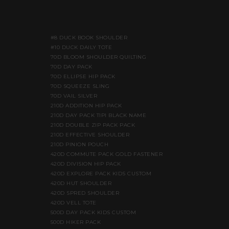
#8 DUCK BOOK SHOULDER
#10 DUCK DAILY TOTE
70D BLOOM SHOULDER QUILTING
70D DAY PACK
70D ELLIPSE HIP PACK
70D SQUEEZE SLING
70D VAIL SILVER
210D ADDITION HIP PACK
210D DAY PACK TIPI BLACK NAME
210D DOUBLE ZIP PACK PACK
210D EFFECTIVE SHOULDER
210D PINION POUCH
420D COMMUTE PACK GOLD FASTENER
420D DIVISION HIP PACK
420D EXPLORE PACK KIDS CUSTOM
420D HUT SHOULDER
420D SPRED SHOULDER
420D VELL TOTE
500D DAY PACK KIDS CUSTOM
500D HIKER PACK