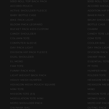
500D ROLL TOP BACK PACK
500D ROLL TOP
ACCORD POUCH
ACCORD SHOU
ACTIVE SHOULDER FLEECE
ADDITION HIP 
BABY BOTTLE CASE
BAKER PACK
BIKE PACK LIGHT
BAUM SHOULD
BLOOM PACK LEOPARD
BOTTLE CASE
BUCKET PACK KIDS CUSTOM
CHARM
CANDY SHOULDER
CANDY TOTE L
COLUMN TOTE
COM TOTE
COMPUTER SLEEVE
COOLER BAG
DAY PACK LIGHT
DAY PACK LIGH
DIVISION HIP PACK FLEECE
DIVISION PACK
DUAL SHOULDER
DWARF PACK
EL MORO
ESSENTIAL TOT
FAM TOTE
FF TOTE
FUNNY PACK KIDS
HUMPER MINI
LIGHT WEIGHT BACK PACK
FOLDER TOTE
HEAVY MESH HUMPER
HEXAGON MESH
HEXAGON MESH POUCH SQUARE
HEXAGON MESH
MINI TOTE
MIRO
MISSION TOTE (XS)
MISSION TOTE 
MODULATION TOTE MINI
MONKS SACK
MOTO SHOULDER PACK
MOTO HIP PAC
OSUNABA BAG
OUTING PACK