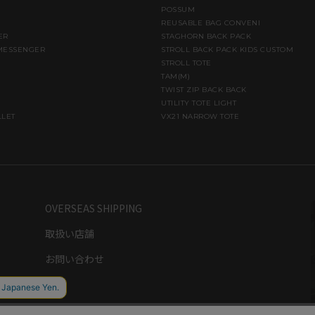
POSSUM
REUSABLE BAG CONVENI
ER
STAGHORN BACK PACK
MESSENGER
STROLL BACK PACK KIDS CUSTOM
STROLL TOTE
TAM(M)
TWIST ZIP BACK BACK
UTILITY TOTE LIGHT
LLET
VX21 NARROW TOTE
OVERSEAS SHIPPING
取扱い店舗
お問い合わせ