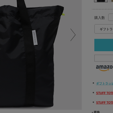
購入数
＊
ギフトラッ
＊
STUFF T
＊
STUFF T
▪︎ 表地