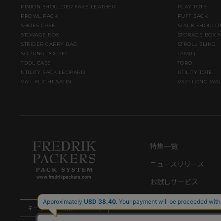
PINION SHOULDER FAKE LEATHER
PLAY TOTE
PROWL PACK
PUFF SACK
SHOES CASE
STACK SHOULD
STORAGE BOX
STORAGE BOX 
STRIDER CARRY BAG
STROLL SLING
SORTING POCKET
TAM(L)
TOOL CASE
TORO
UTILITY SACK LEOPARD
UTILITY TOTE
VAIL FLIGHT SATIN
VX21 LONG WA
特集一覧
ニュースリリース
お試しサービス
ショッピングガイド