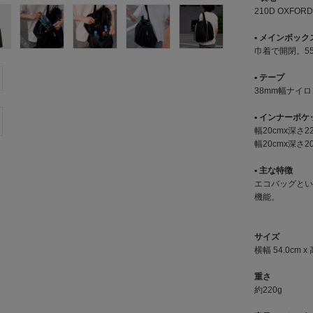
210D OXFORD
▪︎ メインボック
巾着で開閉。5
▪︎ テープ
38mm幅ナイ
▪︎ インナーポ
幅20cmx深さ
幅20cmx深
▪︎ 主な特徴
エコバッグとい
機能。
サイズ
横幅 54.0cm x 
重さ
約220g