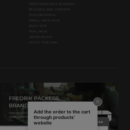
PROFESSOR PACK BUSINESS
REUSABLE BAG GROCERY
STAIR BACKPACK
STROLL BACK PACK
STUFF TOTE
TRAIL PACK
UNION POUCH
UTILITY TOTE MINI