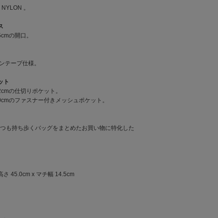
 NYLON 。
ス
5cmの開口。
ロンテープ仕様。
ケット
22cmの仕切りポケット。
さ20cmのファスナー付きメッシュポケット。
つも持ち歩くバッグをまとめたお買い物に特化した
高さ 45.0cm x マチ幅 14.5cm