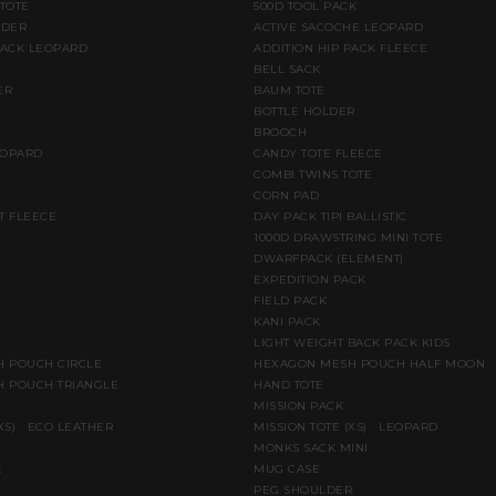
 TOTE
500D TOOL PACK
LDER
ACTIVE SACOCHE LEOPARD
PACK LEOPARD
ADDITION HIP PACK FLEECE
BELL SACK
ER
BAUM TOTE
BOTTLE HOLDER
BROOCH
EOPARD
CANDY TOTE FLEECE
COMBI TWINS TOTE
CORN PAD
T FLEECE
DAY PACK TIPI BALLISTIC
1000D DRAWSTRING MINI TOTE
DWARFPACK (ELEMENT)
E
EXPEDITION PACK
FIELD PACK
KANI PACK
LIGHT WEIGHT BACK PACK KIDS
 POUCH CIRCLE
HEXAGON MESH POUCH HALF MOON
 POUCH TRIANGLE
HAND TOTE
MISSION PACK
(XS) ECO LEATHER
MISSION TOTE (XS) LEOPARD
MONKS SACK MINI
K
MUG CASE
PEG SHOULDER