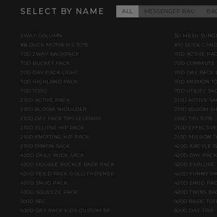
SELECT BY NAME
ALL
MESSENGER BAG
BA
2WAY COLUMN
3D MESH SUNG
#8 DUCK MOTHER'S TOTE
#10 DUCK CAN
70D 2WAY BACKPACK
70D ACTIVE PA
70D BUCKET PACK
70D COMMUTE 
70D DAY PACK LIGHT
70D DAY PACK 
70D HIGHLAND PACK
70D MISSION TO
70D TORO
70D UTILITY SA
210D ACTIVE PACK
210D ACTIVE S
210D BLOOM SHOULDER
210D BLOOM S
210D DAY PACK TIPI LEOPARD
210D TIPI TOTE
210D ELLIPSE HIP PACK
210D EFFECTIV
210D KNOTTING HIP PACK
210D MISSION T
210D PINION SACK
420D ARGYLE 
420D DAILY RUCK SACK
420D DAY PACK
420D DOUBLE BUCKLE BACK PACK
420D EXPLORE
420D FEILD PACK GOLD FASTENER
420D FUNNY PA
420D SNUG PACK
420D SNUG PAC
420D SQUEEZE PACK
420D TWINS BA
500D ARC
500D BASIC TOT
500D DAY PACK KIDS CUSTOM SP
500D DAY TRIP