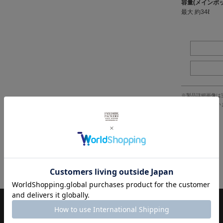
容量(メインボ
最大 約34ℓ
※製品詳細画像は
で、ご注意下さい