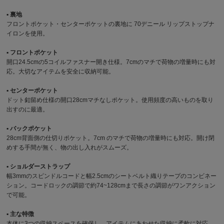
▪︎ 裏地
フロントポケット・センターポケットの裏地に 70デニール リップストップナ
イロンを使用。
▪︎ フロントポケット
開口24.5cmの5コイルファスナー開き仕様。7cmのマチで荷物の増量時にも対
応。大切なアイテムを安全に収納可能。
▪︎ センターポケット
ドット釦留め仕様の開口28cmマチなしポケット。使用頻度の高いものを取り
出すのに最適。
▪︎ バックポケット
28cm背面側の仕切りポケット。7cm のマチで荷物の増量時にも対応。開け閉
めする手間が無く、物の出し入れがスムーズ。
▪︎ ショルダーストラップ
幅3mmのスピンドルコードと幅2.5cmのシートベルト織りテープのコンビネー
ション。コードロックの調節で約74~128cmまで長さの調節がワンアクション
で可能。
▪︎ 主な特徴
本体に3つの収納スペースを確保し、アイテムにあわせた収納に柔軟に対応。