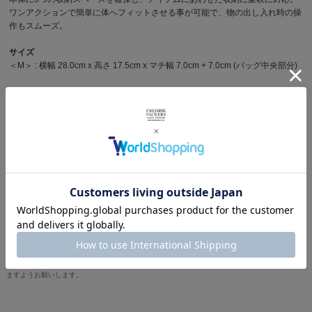
ワンアクションで簡単に体へフィットさせる事が可能で、物の出し入れ時の操
作もスムーズ。
サイズ
＜M＞ : 横幅 28.0cm x 高さ 17.5cm x マチ幅 7.0cm + 7.0cm (バッグ中央部分)
重さ
＜M＞ : 約140g
商品写真を見る
その他レオパードを見る
※製品詳細画像は実際の商品とは違う画像を使用している場合もございますので、ご注意下さい
ますようお願いします。