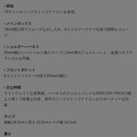
▪︎ 表地
70デニールリップストップナイロンを使用。
▪︎ メインボックス
78cm開口部でスムーズな出し入れ。8コイルファスナー仕様で開閉もスムー
ズ。
▪︎ ショルダーハーネス
50mm幅のシートベルト織りテープに5mm厚のフェルトパット。金属コキでク
ラシカルな印象。
▪︎ フロントポケット
8コイルファスナー仕様で29cmの開口。
▪︎ 主な特徴
ライトウェイトな使用感。ハーネスのフェルトパッドも500D DAY PACKの物
より薄くて軽量な仕様。薄手のリップストップナイロンがスポーティーな印
象。
サイズ
横幅 28.0cm x 高さ 43.5cm x マチ幅 14.5cm
重さ