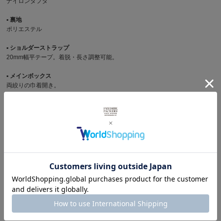
ナイロンタフタ
▪︎ 裏地
ポリエステル
▪︎ ショルダーストラップ
20mm幅平テープ。着脱・長さ調整可能。
▪︎ メインボックス
両絞りの巾着開き。
▪︎ ポケット
フロント / コンシールファスナー17cm開口。 インナー / 深さ3cm・幅15cmの
仕切りポケットが2つ。
▪︎ 主な特徴
ダウンジャケットのようなモコモコの本体が特徴的な巾着トート。 オリジナ
ルロープハンドルがアクセント。
サイズ
幅 19cm x 高さ 19cm(巾着部含めると最大30cm) x マチ幅 13cm
重さ