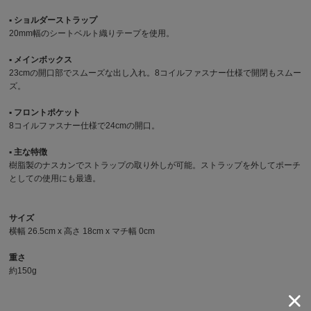
▪︎ ショルダーストラップ
20mm幅のシートベルト織りテープを使用。
▪︎ メインボックス
23cmの開口部でスムーズな出し入れ。8コイルファスナー仕様で開閉もスムー
ズ。
▪︎ フロントポケット
8コイルファスナー仕様で24cmの開口。
▪︎ 主な特徴
樹脂製のナスカンでストラップの取り外しが可能。ストラップを外してポーチ
としての使用にも最適。
サイズ
横幅 26.5cm x 高さ 18cm x マチ幅 0cm
重さ
約150g