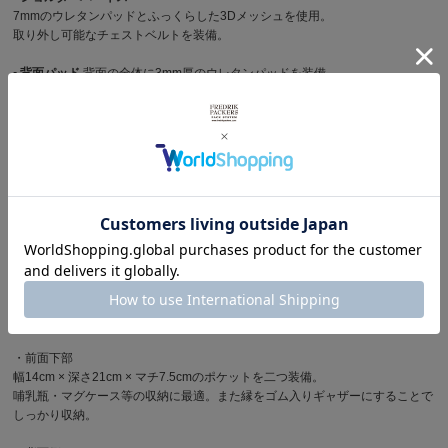
7mmのウレタンパッドとふっくらした3Dメッシュを使用。
取り外し可能なチェストベルトを装備。
▪︎ 背面パッド
背面の全体に3mm厚のウレタンパッドを装備。
▪︎ フロントポケット
<大> 開口43cm × マチ6cmの立体ポケット。
<小> 開口19.5cmのフラットポケット。
▪︎ サイドポケット
メッシュで切り替えられた深さ18cmのポケット。
▪︎ インナーポケット
・前面上部
小物の収納に最適な幅26cm × 深さ21cmのメッシュポケットを装備。
上下2箇所のファスナーによりバッグを背負っている時、下ろしている時、ど
ちらもスムーズに物の出し入れが可能。
・前面下部
幅14cm × 深さ21cm × マチ7.5cmのポケットを二つ装備。
哺乳瓶・マグケース等の収納に最適。また縁をゴム入りギャザーにすることで
しっかり収納。