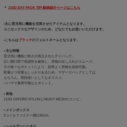
＊
210D DAY PACK TIPI 動画紹介ページはこちら
▪︎主に育児用に機能を充実させたアイテムとなります。
ユニセックスなデザインのため、どなたでもお使いいただけます。
▪︎こちらは
ブラック
のフェルトネームとなります。
▪︎ 主な特徴
育児用に機能と軽さが両立されたデイパック。
広い開口部で視認性を確保し、荷物の出し入れがスムーズ。
大小様々なポケットにより、効率よく荷物を収納可能。
軽量かつ容量もしっかりあるため、マザーズバッグとしては
もちろん、普段使いとしてもオススメ。
パパママ兼用可能なもポイント。
▪︎ 表地
210D OXFORD NYLONとHEAVY MESHのコンビ。
▪︎ メインボックス
5コイルファスナー開口66cm。
▪︎ ショルダーハーネス