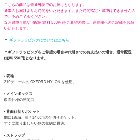
こちらの商品は普通郵便でのお届けとなります。
通常のお届けよりお時間をいただきます。また時間指定・追跡はできませんの
で、予めご了承ください。
なお追跡可能な宅配便(送料 550円)をご希望の際は、通信欄へのご記載をお願
いいたします。
＊
ギフトラッピングについてはこちら
＊ギフトラッピングをご希望の場合や代引きでのお支払いの場合、通常配送
(送料 550円)となります。
▪︎ 表地
210デニールの OXFORD NYLON を使用。
▪︎ メインボックス
巾着仕様の開閉口。
▪︎ 背面仕切りポケット
開口18cm、深さ14.0cmの仕切りポケット。
すぐに取り出したい物の収納に最適。
▪︎ ストラップ