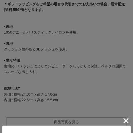
＊ギフトラッピングをご希望の場合や代引きでのお支払いの場合、通常配送
(送料 550円)となります。
▪︎ 表地
1050デニールバリスティックナイロンを使用。
▪︎ 裏地
クッション性のある3Dメッシュを使用。
▪︎ 主な特徴
裏地の3Dメッシュによりコンピューターをしっかりと保護。ベルクロ開閉で
スムーズな出し入れ。
SIZE LIST
外側 : 横幅 24.0cm x 高さ 17.0cm
内側 : 横幅 22.5cm x 高さ 15.5 cm
商品写真を見る