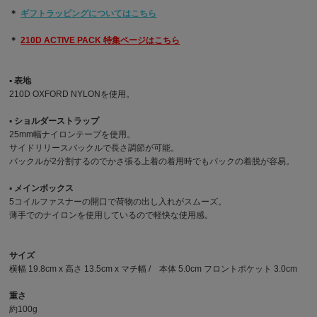
＊
ギフトラッピングについてはこちら
＊
210D ACTIVE PACK 特集ページはこちら
▪︎ 表地
210D OXFORD NYLONを使用。
▪︎ ショルダーストラップ
25mm幅ナイロンテープを使用。
サイドリリースバックルで長さ調節が可能。
バックルが2分割するのでかさ張る上着の着用時でもバックの着脱が容易。
▪︎ メインボックス
5コイルファスナーの開口で荷物の出し入れがスムーズ。
薄手でのナイロンを使用しているので軽快な使用感。
サイズ
横幅 19.8cm x 高さ 13.5cm x マチ幅 / 本体 5.0cm フロントポケット 3.0cm
重さ
約100g