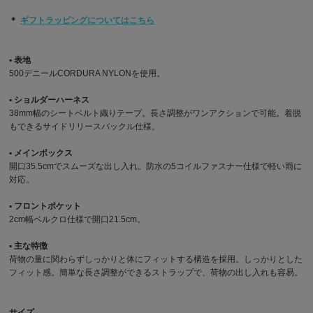
＊
ギフトラッピングについてはこちら
▪︎ 表地
500デニールCORDURA NYLONを使用。
▪︎ ショルダーハーネス
38mm幅のシートベルト織りテープ。長さ調整がワンアクションで可能。着脱
もできるサイドリリースバックル仕様。
▪︎ メインボックス
開口35.5cmでスムーズな出し入れ。防水の5コイルファスナー仕様で軽い雨に
対応。
▪︎ フロントポケット
2cm幅ベルクロ仕様で開口21.5cm。
▪︎ 主な特徴
荷物の量に関わらずしっかりと体にフィットする構造を採用。しっかりとした
フィット感。簡単な長さ調整ができるストラップで、荷物の出し入れも容易。
サイズ