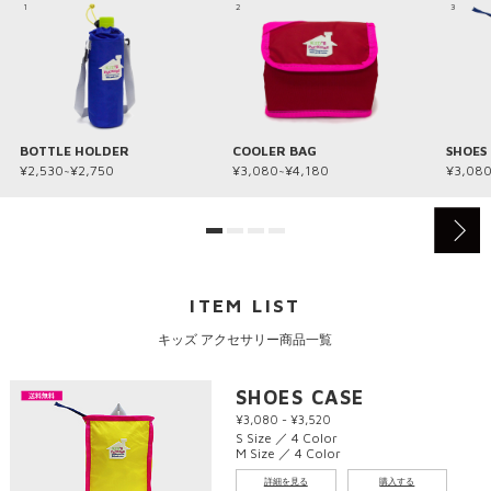
1
2
3
BOTTLE HOLDER
COOLER BAG
SHOES
¥2,530~¥2,750
¥3,080~¥4,180
¥3,080
ITEM LIST
キッズ アクセサリー商品一覧
SHOES CASE
¥3,080 - ¥3,520
S Size ／ 4 Color
M Size ／ 4 Color
詳細を見る
購入する