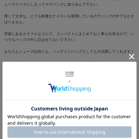
ューズケースにしまってママバッグに放り込んで下さい。
薄くて丈夫な、とても軽量なナイロンを使用しているのでバッグの中でもかさ
ばりません。
背面にあるカラフルなゴムで、コンパクトにまとめておく事も出来るので、い
つでもバッグの中に忍ばせておいて下さい。
もちろんシューズ以外にも、バッグインバッグとしても大活躍してくれます！
Sサイズは、ローカット、ミドルカットのシューズに最適です。ハイカットや
ブーツ、長靴などにはMサイズをお薦めします。
サイズ
＜S＞ : 横幅 15.5cm x 高さ 26.0cm x マチ幅 8.0cm
＜M＞ : 横幅 18.0cm x 高さ 31.0cm x マチ幅 9.0cm
商品写真を見る