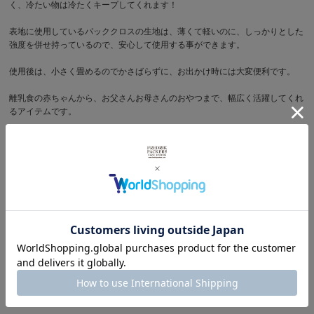
く、冷たい物は冷たくキープしてくれます！
表地に使用しているパッククロスの生地は、薄くて軽いのに、しっかりとした
強度を併せ持っているので、安心して使用する事ができます。
使用後は、小さく畳めるのでかさばらずに、お出かけ時には大変便利です。
離乳食の赤ちゃんから、お父さんお母さんのおやつまで、幅広く活躍してくれ
るアイテムです。
サイズ
＜S＞ : 横幅 16.5cm x 高さ 15.0cm x マチ幅 10.5cm
＜M＞ : 横幅 20.5cm x 高さ 16.0cm x マチ幅 12.5cm
＜L＞ : 横幅 24.5cm x 高さ 19.5cm x マチ幅 13.5cm
商品写真を見る
その他キッズ アクセサリーを見る