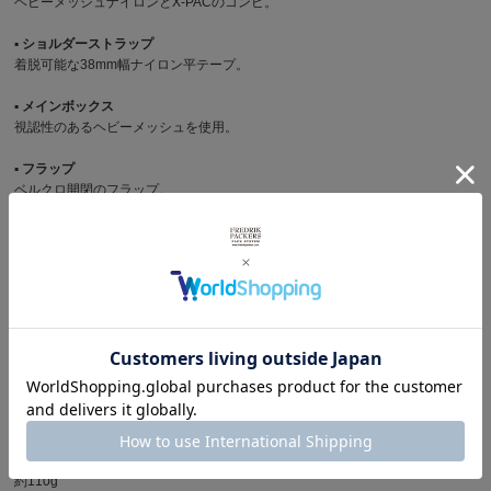
ヘビーメッシュナイロンとX-PACのコンビ。
▪︎ ショルダーストラップ
着脱可能な38mm幅ナイロン平テープ。
▪︎ メインボックス
視認性のあるヘビーメッシュを使用。
▪︎ フラップ
ベルクロ開閉のフラップ。
▪︎ ポケット
本体背面とインナーに深さ12.5cmの仕切りポケットを装備。
▪︎ 主な特徴
質感の異なる2種類の生地を使用したミニショルダーバッグ。 ラウンド型のフ
ォルムが特徴。
サイズ
横幅 18cm x 高さ 13.5cm x マチ幅 7cm
重さ
約110g