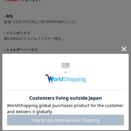
▪︎ 表地
表地 / 210D NYLONと70D RIPSTOPのコンビ。
▪︎ メインボックス
開口49cmの５コイルファスナー開き。
▪︎ ショルダーハーネス
裏地に3Dメッシュを採用。背負い心地が良く、軽い仕上がり。
▪︎ フロント上部ポケット
開口27cm、3cmマチの5コイルファスナー開き。
▪︎ フロント上部ポケット
開口19cmの5コイルファスナー開き。左右からアクセス可能。
▪︎ インナーポケット
背面側に幅25.5cm × 深さ28.5cmの仕切りポケットを装備。
サイズ
横幅 28.5cm × 高さ 41cm × マチ幅 12cm