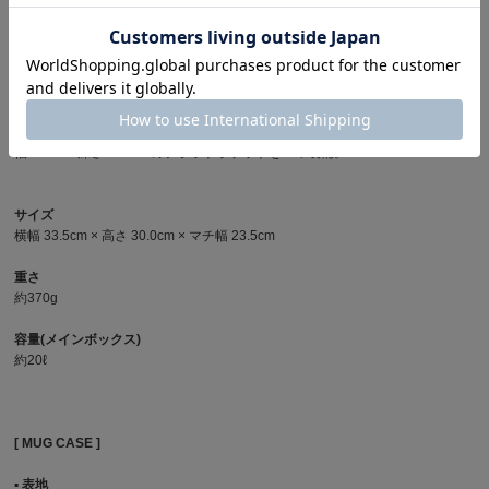
メッシュで切り替えられた開口 21cm x 深さ20cmのポケット。
▪︎ インナーポケット
・前面側
小物の収納に最適な幅14cm × 深さ19cmのメッシュポケットを2つ装備。
・背面側
幅 28.5cm × 深さ 21.5cmの仕切りポケット。
幅 14cm × 深さ 12.5cmのフラットポケットを２つ装備。
サイズ
横幅 33.5cm × 高さ 30.0cm × マチ幅 23.5cm
重さ
約370g
容量(メインボックス)
約20ℓ
[ MUG CASE ]
▪︎ 表地