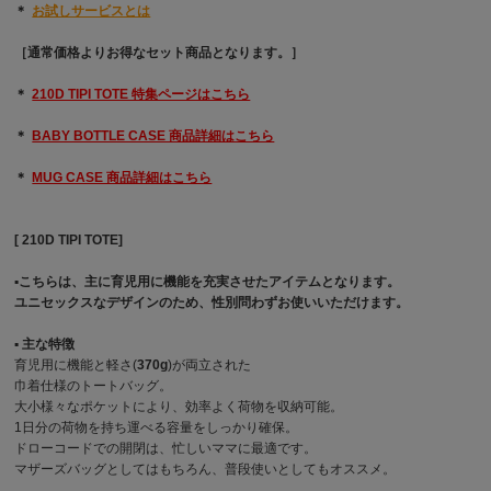
＊
お試しサービスとは
［通常価格よりお得なセット商品となります。］
＊
210D TIPI TOTE 特集ページはこちら
＊
BABY BOTTLE CASE 商品詳細はこちら
＊
MUG CASE 商品詳細はこちら
[ 210D TIPI TOTE]
▪︎こちらは、主に育児用に機能を充実させたアイテムとなります。
ユニセックスなデザインのため、性別問わずお使いいただけます。
▪︎ 主な特徴
育児用に機能と軽さ(
370g
)が両立された
巾着仕様のトートバッグ。
大小様々なポケットにより、効率よく荷物を収納可能。
1日分の荷物を持ち運べる容量をしっかり確保。
ドローコードでの開閉は、忙しいママに最適です。
マザーズバッグとしてはもちろん、普段使いとしてもオススメ。