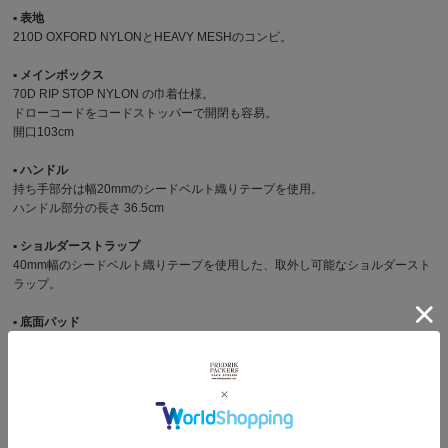
▪︎ 表地
210D OXFORD NYLONとHEAVY MESHのコンビ。
▪︎ メインボックス
70D RIP STOP NYLON の巾着仕様。
ドローコードをコードストッパーで開閉も容易。
開口103cm
▪︎ ハンドル
持ち手部分は幅20mmのシードベルト織りテープを使用。
ハンドル部分の長さ 36.5cm
▪︎ ショルダーストラップ
40mm幅のシードベルト織りテープを使用した、取外し可能なショルダースト
ラップ。
▪︎ 底面パッド
底面には3mm厚のウレタンパッドを内蔵。
▪︎ フロントポケット
深さ 18cm x 横幅 13.5cm × マチ幅(サイド) 5cm 開口11cm
▪︎ サイドポケット