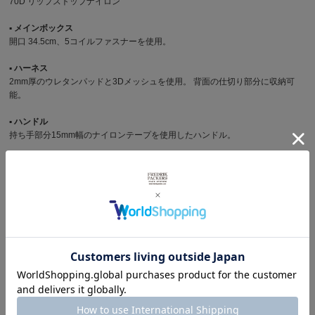
70D リップストップナイロン
▪︎ メインボックス
開口 34.5cm、5コイルファスナーを使用。
▪︎ ハーネス
2mm厚のウレタンパッドと3Dメッシュを使用。 背面の仕切り部分に収納可
能。
▪︎ ハンドル
持ち手部分15mm幅のナイロンテープを使用したハンドル。
▪︎ フロントポケット
開口21cm、5コイルファスナーを使用。
▪︎ サイドポケット
本体両脇に深さ19cmのメッシュポケットを装備。
▪︎ 主な特徴
育児用に機能と軽さが両立されたバックパック。 小さくまとめて持ち運べる
パッカブル仕様。
サイズ