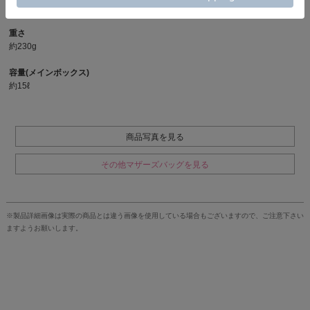
横幅 26cm × 高さ 41cm × マチ幅 15.5cm
重さ
約230g
容量(メインボックス)
約15ℓ
商品写真を見る
その他マザーズバッグを見る
※製品詳細画像は実際の商品とは違う画像を使用している場合もございますので、ご注意下さい
ますようお願いします。