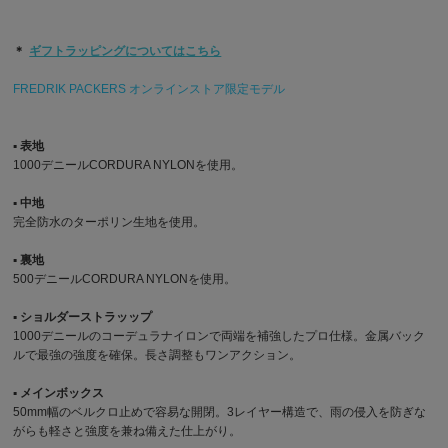
＊
ギフトラッピングについてはこちら
FREDRIK PACKERS オンラインストア限定モデル
▪︎ 表地
1000デニールCORDURA NYLONを使用。
▪︎ 中地
完全防水のターポリン生地を使用。
▪︎ 裏地
500デニールCORDURA NYLONを使用。
▪︎ ショルダーストラッップ
1000デニールのコーデュラナイロンで両端を補強したプロ仕様。金属バック
ルで最強の強度を確保。長さ調整もワンアクション。
▪︎ メインボックス
50mm幅のベルクロ止めで容易な開閉。3レイヤー構造で、雨の侵入を防ぎな
がらも軽さと強度を兼ね備えた仕上がり。