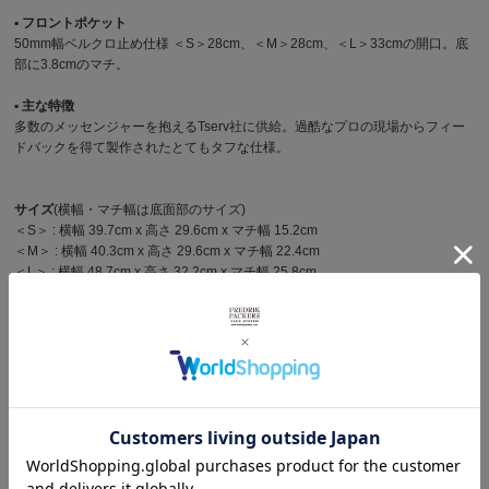
▪︎ フロントポケット
50mm幅ベルクロ止め仕様 ＜S＞28cm、＜M＞28cm、＜L＞33cmの開口。底
部に3.8cmのマチ。
▪︎ 主な特徴
多数のメッセンジャーを抱えるTserv社に供給。過酷なプロの現場からフィー
ドバックを得て製作されたとてもタフな仕様。
サイズ
(横幅・マチ幅は底面部のサイズ)
＜S＞ : 横幅 39.7cm x 高さ 29.6cm x マチ幅 15.2cm
＜M＞ : 横幅 40.3cm x 高さ 29.6cm x マチ幅 22.4cm
＜L＞ : 横幅 48.7cm x 高さ 32.2cm x マチ幅 25.8cm
重さ
＜S＞ : 約1150g
＜M＞ : 約1250g
＜L＞ : 約1500g
容量(メインボックス)
＜S＞ : 約17ℓ
＜M＞ : 約26ℓ
＜L＞ : 約40ℓ