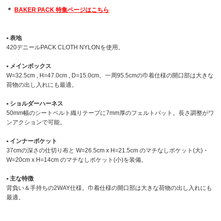
＊
BAKER PACK 特集ページはこちら
▪︎ 表地
420デニールPACK CLOTH NYLONを使用。
▪︎ メインボックス
W=32.5cm , H=47.0cm , D=15.0cm。一周95.5cmの巾着仕様の開口部は大きな
荷物の出し入れにも最適。
▪︎ ショルダーハーネス
50mm幅のシートベルト織りテープに7mm厚のフェルトパット。長さ調整がワ
ンアクションで可能。
▪︎ インナーポケット
37cmの深さの仕切り布と W=26.5cm x H=21.5cm のマチなしポケット(大)・
W=20cm x H=14cm のマチなしポケット(小)を装備。
▪︎ 主な特徴
背負い＆手持ちの2WAY仕様。巾着仕様の開口部は大きな荷物の出し入れにも
最適。