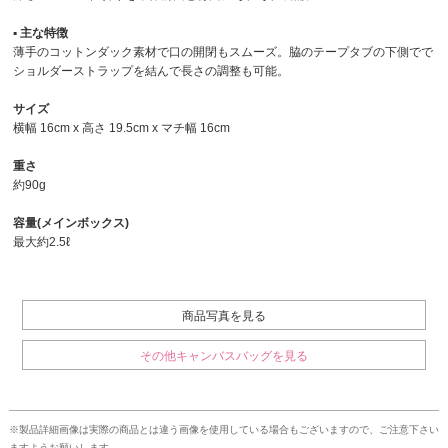
▪︎ 主な特徴
薄手のコットンダック素材で口の開閉もスムーズ。脇のテープタブの下側でで
ショルダーストラップを結んで長さの調整も可能。
サイズ
横幅 16cm x 高さ 19.5cm x マチ幅 16cm
重さ
約90g
容量(メインボックス)
最大約2.5ℓ
商品写真を見る
その他キャンバスバッグを見る
※製品詳細画像は実際の商品とは違う画像を使用している場合もございますので、ご注意下さい
ますようお願いします。