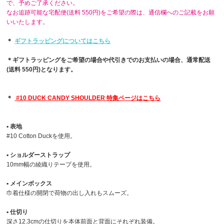
で、予めご了承ください。
なお追跡可能な宅配便(送料 550円)をご希望の際は、通信欄へのご記載をお願
いいたします。
＊
ギフトラッピングについてはこちら
＊ギフトラッピングをご希望の場合や代引きでのお支払いの場合、通常配送
(送料 550円)となります。
＊
#10 DUCK CANDY SHOULDER 特集ページはこちら
▪︎ 表地
#10 Cotton Duckを使用。
▪︎ ショルダーストラップ
10mm幅の綾織りテープを使用。
▪︎ メインボックス
巾着仕様の開閉で荷物の出し入れもスムーズ。
▪︎ 仕切り
深さ12.3cmの仕切りを本体前面と背面にそれぞれ装備。