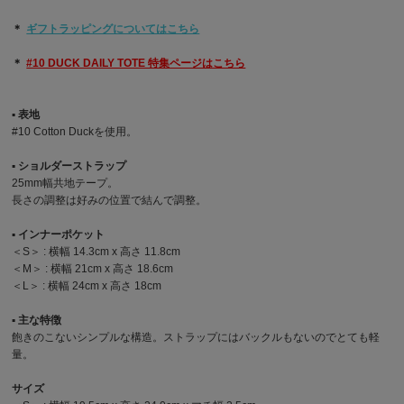
＊
ギフトラッピングについてはこちら
＊
#10 DUCK DAILY TOTE 特集ページはこちら
▪︎ 表地
#10 Cotton Duckを使用。
▪︎ ショルダーストラップ
25mm幅共地テープ。
長さの調整は好みの位置で結んで調整。
▪︎ インナーポケット
＜S＞ : 横幅 14.3cm x 高さ 11.8cm
＜M＞ : 横幅 21cm x 高さ 18.6cm
＜L＞ : 横幅 24cm x 高さ 18cm
▪︎ 主な特徴
飽きのこないシンプルな構造。ストラップにはバックルもないのでとても軽
量。
サイズ