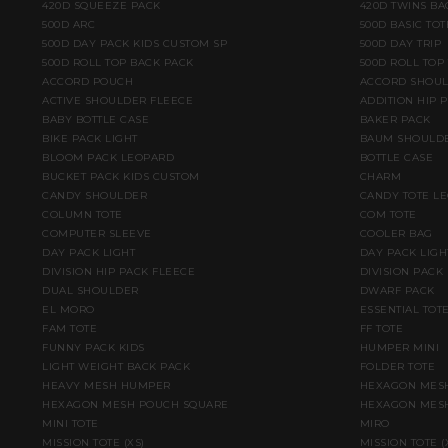
420D SQUEEZE PACK
420D TWINS BA
500D ARC
500D BASIC TOT
500D DAY PACK KIDS CUSTOM SP
500D DAY TRIP
500D ROLL TOP BACK PACK
500D ROLL TOP
ACCORD POUCH
ACCORD SHOU
ACTIVE SHOULDER FLEECE
ADDITION HIP 
BABY BOTTLE CASE
BAKER PACK
BIKE PACK LIGHT
BAUM SHOULD
BLOOM PACK LEOPARD
BOTTLE CASE
BUCKET PACK KIDS CUSTOM
CHARM
CANDY SHOULDER
CANDY TOTE L
COLUMN TOTE
COM TOTE
COMPUTER SLEEVE
COOLER BAG
DAY PACK LIGHT
DAY PACK LIGH
DIVISION HIP PACK FLEECE
DIVISION PACK
DUAL SHOULDER
DWARF PACK
EL MORO
ESSENTIAL TOT
FAM TOTE
FF TOTE
FUNNY PACK KIDS
HUMPER MINI
LIGHT WEIGHT BACK PACK
FOLDER TOTE
HEAVY MESH HUMPER
HEXAGON MESH
HEXAGON MESH POUCH SQUARE
HEXAGON MESH
MINI TOTE
MIRO
MISSION TOTE (XS)
MISSION TOTE 