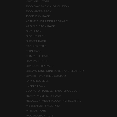
420D VELL TOTE
500D DAY PACK KIDS CUSTOM
500D HIKER PACK
1000D DAY PACK
ACTIVE SHOULDER LEOPARD
ARGYLE BACK PACK
BIKE PACK
BISCUIT PACK
BUCKET PACK
CAMPER TOTE
COIN CASE
COMMUTE PACK
DAY PACK KIDS
DIVISION HIP PACK
DRAWSTRING MINI TOTE FAKE LEATHER
DWARF PACK KIDS CUSTOM
FAM SHOULDER
FUNNY PACK
LEOPARD HANDLE HANG SHOULDER
HEAVY MESH DAY PACK
HEXAGON MESH POUCH HORIZONTAL
MESSENGER PACK PRO
MISSION TOTE
MODULATION TOTE