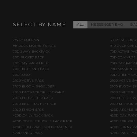
SELECT BY NAME
ALL
MESSENGER BAG
BA
2WAY COLUMN
3D MESH SUNG
#8 DUCK MOTHER'S TOTE
#10 DUCK CAN
70D 2WAY BACKPACK
70D ACTIVE PA
70D BUCKET PACK
70D COMMUTE 
70D DAY PACK LIGHT
70D DAY PACK 
70D HIGHLAND PACK
70D MISSION TO
70D TORO
70D UTILITY SA
210D ACTIVE PACK
210D ACTIVE S
210D BLOOM SHOULDER
210D BLOOM S
210D DAY PACK TIPI LEOPARD
210D TIPI TOTE
210D ELLIPSE HIP PACK
210D EFFECTIV
210D KNOTTING HIP PACK
210D MISSION T
210D PINION SACK
420D ARGYLE 
420D DAILY RUCK SACK
420D DAY PACK
420D DOUBLE BUCKLE BACK PACK
420D EXPLORE
420D FEILD PACK GOLD FASTENER
420D FUNNY PA
420D SNUG PACK
420D SNUG PAC