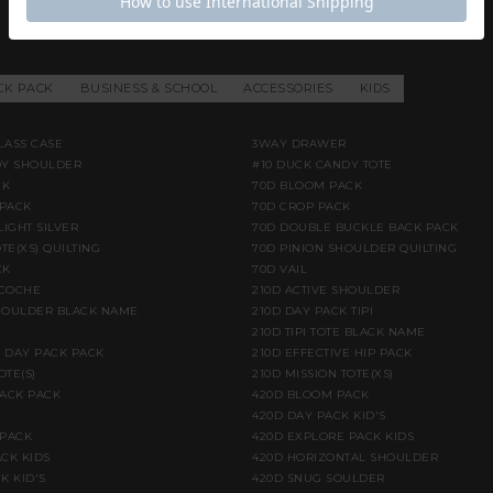
CK PACK
BUSINESS & SCHOOL
ACCESSORIES
KIDS
LASS CASE
3WAY DRAWER
DY SHOULDER
#10 DUCK CANDY TOTE
CK
70D BLOOM PACK
PACK
70D CROP PACK
LIGHT SILVER
70D DOUBLE BUCKLE BACK PACK
TE(XS) QUILTING
70D PINION SHOULDER QUILTING
CK
70D VAIL
ACOCHE
210D ACTIVE SHOULDER
HOULDER BLACK NAME
210D DAY PACK TIPI
210D TIPI TOTE BLACK NAME
E DAY PACK PACK
210D EFFECTIVE HIP PACK
OTE(S)
210D MISSION TOTE(XS)
BACK PACK
420D BLOOM PACK
420D DAY PACK KID'S
 PACK
420D EXPLORE PACK KIDS
CK KIDS
420D HORIZONTAL SHOULDER
K KID'S
420D SNUG SOULDER