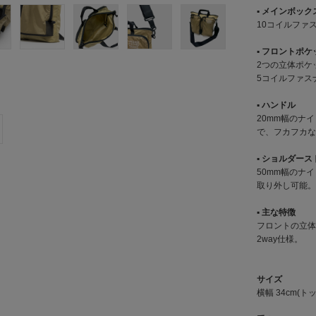
▪︎ メインボック
10コイルファス
▪︎ フロントポ
2つの立体ポケ
5コイルファスナ
▪︎ ハンドル
20mm幅のナ
で、フカフカな
▪︎ ショルダー
50mm幅のナ
取り外し可能。
▪︎ 主な特徴
フロントの立体
2way仕様。
サイズ
横幅 34cm(トップ