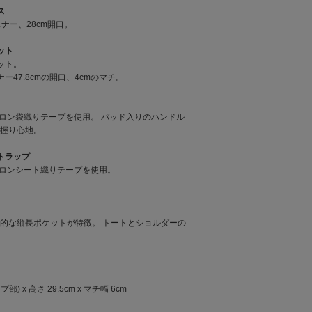
ス
ナー、28cm開口。
ケット
ット。
ー47.8cmの開口、4cmのマチ。
イロン袋織りテープを使用。 パッド入りのハンドル
握り心地。
ストラップ
イロンシート織りテープを使用。
的な縦長ポケットが特徴。 トートとショルダーの
部) x 高さ 29.5cm x マチ幅 6cm