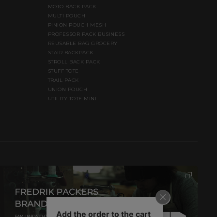
MOTO BACK PACK
MULTI POUCH
PINION POUCH MESH
PROFESSOR PACK BUSINESS
REUSABLE BAG GROCERY
STAIR BACKPACK
STROLL BACK PACK
STUFF TOTE
TRAIL PACK
UNION POUCH
UTILITY TOTE MINI