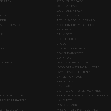
CK PACK
420D UTILITY SACK
E
500D DAY PACK
500D FUNNY PACK
 TOTE
500D TOOL PACK
LDER
ACTIVE SACOCHE LEOPARD
PACK LEOPARD
ADDITION HIP PACK FLEECE
BELL SACK
ER
BAUM TOTE
BOTTLE HOLDER
BROOCH
EOPARD
CANDY TOTE FLEECE
COMBI TWINS TOTE
CORN PAD
T FLEECE
DAY PACK TIPI BALLISTIC
1000D DRAWSTRING MINI TOTE
DWARFPACK (ELEMENT)
E
EXPEDITION PACK
FIELD PACK
KANI PACK
LIGHT WEIGHT BACK PACK KIDS
 POUCH CIRCLE
HEXAGON MESH POUCH HALF MOON
 POUCH TRIANGLE
HAND TOTE
MISSION PACK
(XS) ECO LEATHER
MISSION TOTE (XS) LEOPARD