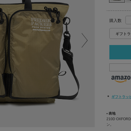
購入数
＊
ギフトラッ
▪︎ 表地
210D OXFOR
ン。