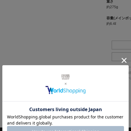
重さ
約275g
容量(メインボ
約6.4ℓ
※製品詳細画像は
で、ご注意下さい