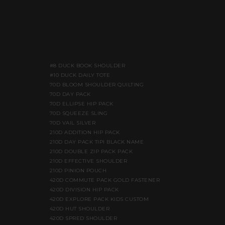
#8 DUCK BOOK SHOULDER
#10 DUCK DAILY TOTE
70D BLOOM SHOULDER QUILTING
70D DAY PACK
70D ELLIPSE HIP PACK
70D SQUEEZE SLING
70D VAIL SILVER
210D ADDITION HIP PACK
210D DAY PACK TIPI BLACK NAME
210D DOUBLE ZIP PACK PACK
210D EFFECTIVE SHOULDER
210D PINION POUCH
420D COMMUTE PACK GOLD FASTENER
420D DIVISION HIP PACK
420D EXPLORE PACK KIDS CUSTOM
420D HUT SHOULDER
420D SPRED SHOULDER