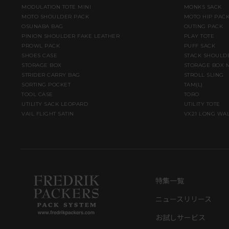
MODULATION TOTE MINI
MONKS SACK
MOTO SHOULDER PACK
MOTO HIP PAC
OSUNABA BAG
OUTING PACK
PINION SHOULDER FAKE LEATHER
PLAY TOTE
PROWL PACK
PUFF SACK
SHOES CASE
STACK SHOULD
STORAGE BOX
STORAGE BOX 
STRIDER CARRY BAG
STROLL SLING
SORTING POCKET
TAM(L)
TOOL CASE
TORO
UTILITY SACK LEOPARD
UTILITY TOTE
VAIL FLIGHT SATIN
VX21 LONG WA
特集一覧
ニュースリリース
お試しサービス