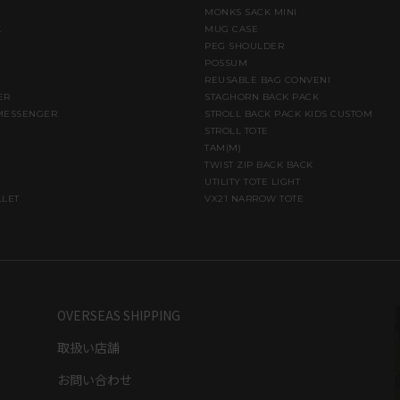
MONKS SACK MINI
K
MUG CASE
PEG SHOULDER
POSSUM
REUSABLE BAG CONVENI
ER
STAGHORN BACK PACK
MESSENGER
STROLL BACK PACK KIDS CUSTOM
STROLL TOTE
TAM(M)
TWIST ZIP BACK BACK
UTILITY TOTE LIGHT
LLET
VX21 NARROW TOTE
OVERSEAS SHIPPING
取扱い店舗
お問い合わせ