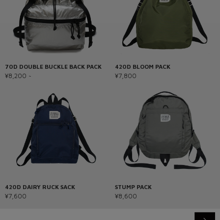
70D DOUBLE BUCKLE BACK PACK
420D BLOOM PACK
¥8,200 ~
¥7,800
420D DAIRY RUCK SACK
STUMP PACK
¥7,600
¥8,600