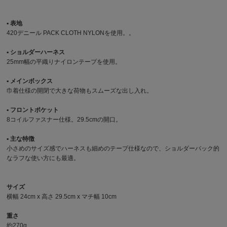
▪︎ 表地
420デニール PACK CLOTH NYLONを使用。。
▪︎ ショルダーハーネス
25mm幅の平織りナイロンテープを使用。
▪︎ メインボックス
巾着仕様の開閉で大きな荷物もスムーズな出し入れ。
▪︎ フロントポケット
8コイルファスナー仕様。29.5cmの開口。
▪︎ 主な特徴
小さめのサイズ感でハーネスも細めのテープ仕様なので、ショルダーバック的
なラフな使い方にも最適。
サイズ
横幅 24cm x 高さ 29.5cm x マチ幅 10cm
重さ
約270g