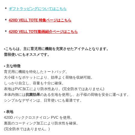
＊
ギフトラッピングについてはこちら
＊
420D VELL TOTE 特集ページはこちら
＊
420D VELL TOTE動画紹介ページはこちら
▪︎こちらは、主に育児用に機能を充実させたアイテムとなります。
普段使いにもオススメです。
▪︎ 主な特徴
育児用に機能を特化したトートバッグ。
大小様々なポケットにより、効率よく荷物を収納可能。
しっかり自立し、容量も十分に確保。
表地はPVC加工により防水性あり。(完全防水ではありません)
本体内側には
抗菌効果
のある生地を使用し、お子様の荷物を安全に運べます。
シンプルなデザインは、日常使いにも最適です。
▪︎ 表地
420D パッククロスナイロン PVC を使用。
裏面のコーティング加工により防水性を確保。
(完全防水ではありません。)