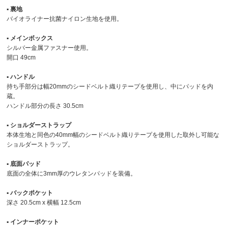
▪︎ 裏地
バイオライナー抗菌ナイロン生地を使用。
▪︎ メインボックス
シルバー金属ファスナー使用。
開口 49cm
▪︎ ハンドル
持ち手部分は幅20mmのシードベルト織りテープを使用し、中にパッドを内
蔵。
ハンドル部分の長さ 30.5cm
▪︎ ショルダーストラップ
本体生地と同色の40mm幅のシードベルト織りテープを使用した取外し可能な
ショルダーストラップ。
▪︎ 底面パッド
底面の全体に3mm厚のウレタンパッドを装備。
▪︎ バックポケット
深さ 20.5cm x 横幅 12.5cm
▪︎ インナーポケット