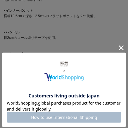
▪︎ インナーポケット
横幅13.5cm x 深さ 12.5cm のフラットポケットを２つ装備。
▪︎ ハンドル
幅2cmのコール織りテープを使用。
▪︎ ストラップ
幅2cmのコール織りテープを使用。
樹脂製のナスカンでストラップの取り外しが可能。
▪︎ 主な特徴
FAKE LEATHERで軽量。
水濡れも安心。
サイズ
横幅 上部27.3cm / 下部 17cm x 高さ 17.0cm x マチ幅 12.2cm
重さ
約240g