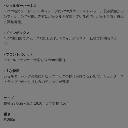
▪︎ ショルダーハーネス
50mm幅のシートベルト織りテープに7mm厚のフェルトパット。長さ調整がワ
ンアクションで可能。左右にバックルを配置しているので、パット位置も自由
に調整可能。
▪︎ メインボックス
46cm開口部でスムーズな出し入れ。8コイルファスナー仕様で開閉もスムー
ズ。
▪︎ フロントポケット
8コイルファスナー仕様で24.5cmの開口。
▪︎ 主な特徴
ショルダーバックの様にもヒップバッグの様にも持てる斜め付けショルダース
トラップで色んな持ち方のアレンジが可能
サイズ
横幅 23.0cm x 高さ 18.0cm x マチ幅 7.5cm
重さ
約290g