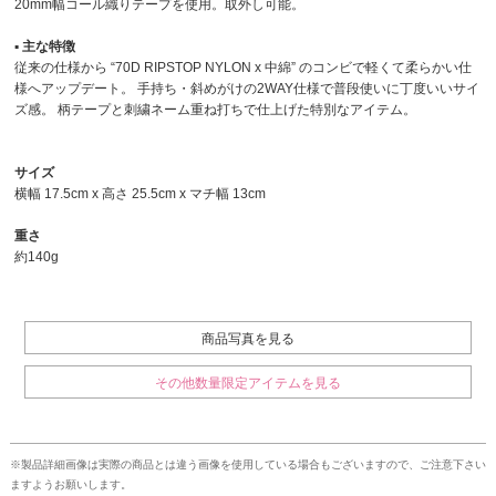
20mm幅コール織りテープを使用。取外し可能。
▪︎ 主な特徴
従来の仕様から “70D RIPSTOP NYLON x 中綿” のコンビで軽くて柔らかい仕
様へアップデート。 手持ち・斜めがけの2WAY仕様で普段使いに丁度いいサイ
ズ感。 柄テープと刺繍ネーム重ね打ちで仕上げた特別なアイテム。
サイズ
横幅 17.5cm x 高さ 25.5cm x マチ幅 13cm
重さ
約140g
商品写真を見る
その他数量限定アイテムを見る
※製品詳細画像は実際の商品とは違う画像を使用している場合もございますので、ご注意下さい
ますようお願いします。