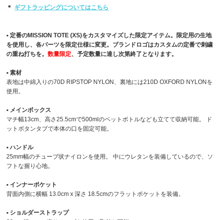
＊
ギフトラッピングについてはこちら
▪︎ 定番のMISSION TOTE (XS)をカスタマイズした限定アイテム。限定用の生地
を使用し、各パーツを限定仕様に変更。ブランドロゴはカスタムの定番で刺繍
の重ね打ちを。
数量限定
、予定数量に達し次第終了となります。
▪︎ 素材
表地は中綿入りの70D RIPSTOP NYLON、裏地には210D OXFORD NYLONを
使用。
▪︎ メインボックス
マチ幅13cm、高さ25.5cmで500mlのペットボトルなども立てて収納可能。 ド
ットボタンタブで本体の口を固定可能。
▪︎ ハンドル
25mm幅のチューブ状ナイロンを使用。 中にウレタンを装備しているので、ソ
フトな握り心地。
▪︎ インナーポケット
背面内側に横幅 13.0cm x 深さ 18.5cmのフラットポケットを装備。
▪︎ ショルダーストラップ