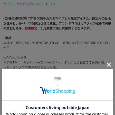
＊
ギフトラッピングについてはこちら
▪︎ 定番のMISSION TOTE (XS)をカスタマイズした限定アイテム。限定用の生地
を使用し、各パーツを限定仕様に変更。ブランドロゴはカスタムの定番で刺繍
の重ね打ちを。
数量限定
、予定数量に達し次第終了となります。
▪︎ 素材
表地は中綿入りの70D RIPSTOP NYLON、裏地には210D OXFORD NYLONを
使用。
▪︎ メインボックス
マチ幅13cm、高さ25.5cmで500mlのペットボトルなども立てて収納可能。 ド
ットボタンタブで本体の口を固定可能。
▪︎ ハンドル
25mm幅のチューブ状ナイロンを使用。 中にウレタンを装備しているので、ソ
フトな握り心地。
▪︎ インナーポケット
背面内側に横幅 13.0cm x 深さ 18.5cmのフラットポケットを装備。
▪︎ ショルダーストラップ