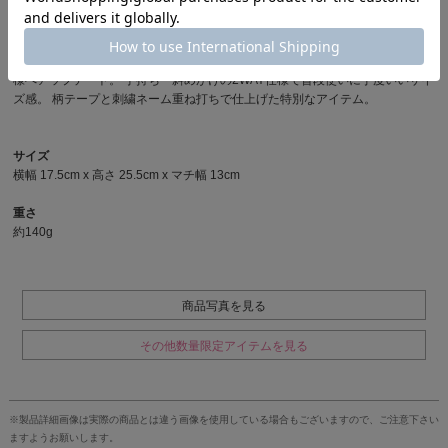
20mm幅コール織りテープを使用。取外し可能。
▪︎ 主な特徴
従来の仕様から “70D RIPSTOP NYLON x 中綿” のコンビで軽くて柔らかい仕
様へアップデート。 手持ち・斜めがけの2WAY仕様で普段使いに丁度いいサイ
ズ感。 柄テープと刺繍ネーム重ね打ちで仕上げた特別なアイテム。
サイズ
横幅 17.5cm x 高さ 25.5cm x マチ幅 13cm
重さ
約140g
商品写真を見る
その他数量限定アイテムを見る
※製品詳細画像は実際の商品とは違う画像を使用している場合もございますので、ご注意下さい
ますようお願いします。