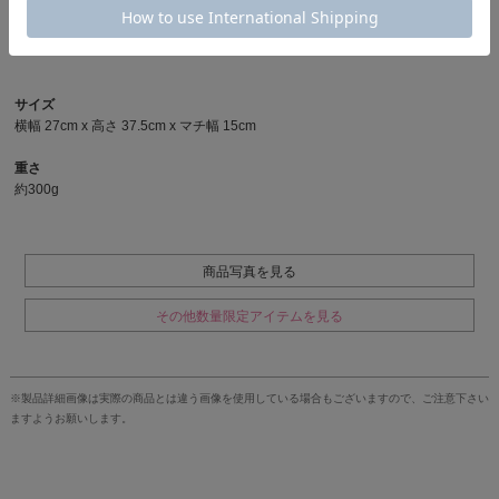
アップデート。 テープ、ドローコード、ネーム、ポケットなど 細かいディテ
ールの一つ一つを従来品と異なる組み合わせで仕上げた限定アイテム。
サイズ
横幅 27cm x 高さ 37.5cm x マチ幅 15cm
重さ
約300g
商品写真を見る
その他数量限定アイテムを見る
※製品詳細画像は実際の商品とは違う画像を使用している場合もございますので、ご注意下さい
ますようお願いします。