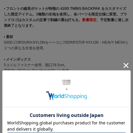
▪︎ フロントの縦長ポケットが特徴の 420D TWINS BACKPAK をカスタマイズ
した限定アイテム。3種類の生地を使用し、各パーツを限定仕様に変更。ブラ
ンドロゴはカスタムの定番で刺繍の重ね打ちを。
数量限定
、予定数量に達し次
第終了となります。
▪︎ 素材
500D CORDURA NYLONをベースに70DRIPSTOP NYLON・HEAVY MESHと
２つの異なる生地を使用。
▪︎ メインボックス
5コイルファスナー使用、開口78.5cm。
背面側に幅28cm 深さ26cm仕切りを装備。
▪︎ ショルダーハーネス
39cmのハーネス、長さ調節がワンアクションで可能。
▪︎ フロントポケット
高さ21.5cm x 幅13cm x マチ4.5cm のポケットを2つ配置。
5コイルファスナー使用、開口43cm。 ポケット下部はメッシュ地の切り替
え。
▪︎ 主な特徴
２つのシンメトリーに配置されたポケットが印象的なTWINS B.Pを限定仕様に