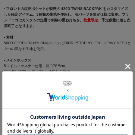
▪︎ フロントの縦長ポケットが特徴の 420D TWINS BACKPAK をカスタマイズ
した限定アイテム。3種類の生地を使用し、各パーツを限定仕様に変更。ブラ
ンドロゴはカスタムの定番で刺繍の重ね打ちを。
数量限定
、予定数量に達し次
第終了となります。
▪︎ 素材
500D CORDURA NYLONをベースに70DRIPSTOP NYLON・HEAVY MESHと
２つの異なる生地を使用。
▪︎ メインボックス
5コイルファスナー使用、開口78.5cm。
背面側に幅28cm 深さ26cm仕切りを装備。
▪︎ ショルダーハーネス
39cmのハーネス、長さ調節がワンアクションで可能。
▪︎ フロントポケット
高さ21.5cm x 幅13cm x マチ4.5cm のポケットを2つ配置。
5コイルファスナー使用、開口43cm。 ポケット下部はメッシュ地の切り替
え。
▪︎ 主な特徴
２つのシンメトリーに配置されたポケットが印象的なTWINS B.Pを限定仕様に