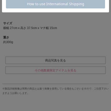
アップデート。 テープ、ドローコード、ネーム、ポケットなど 細かいディテ
ールの一つ一つを従来品と異なる組み合わせで仕上げた限定アイテム。
サイズ
横幅 27cm x 高さ 37.5cm x マチ幅 15cm
重さ
約300g
商品写真を見る
その他数量限定アイテムを見る
※製品詳細画像は実際の商品とは違う画像を使用している場合もございますので、ご注意下さい
ますようお願いします。